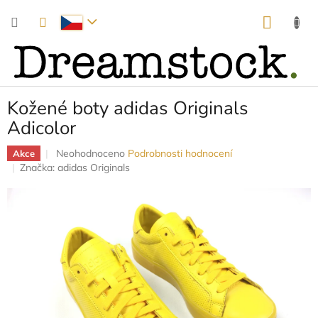
Přejít
NÁKUP
na
obsah
KOŠÍK
Kožené boty adidas Originals
Adicolor
Průměrné
Neohodnoceno
Podrobnosti hodnocení
Akce
hodnocení
Značka:
adidas Originals
produktu
je
0,0
z
5
hvězdiček.