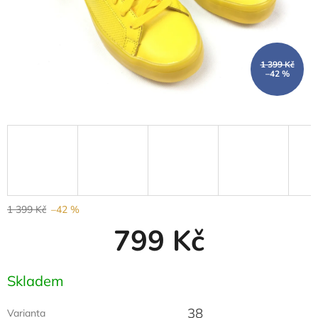
1 399 Kč
–42 %
1 399 Kč
–42 %
799 Kč
Měrná
Skladem
cena:
38
Varianta