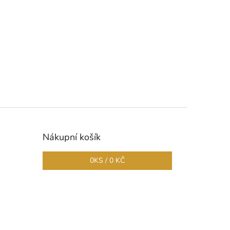
Nákupní košík
0
KS /
0 KČ