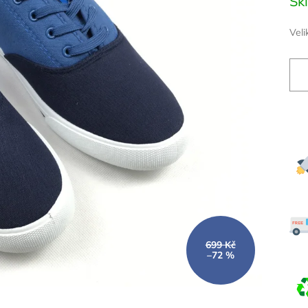
Sk
cena
Veli
699 Kč
–72 %