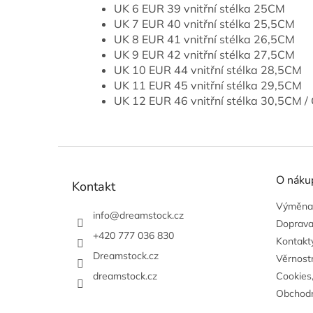
UK 6 EUR 39 vnitřní stélka 25CM
UK 7 EUR 40 vnitřní stélka 25,5CM
UK 8 EUR 41 vnitřní stélka 26,5CM
UK 9 EUR 42 vnitřní stélka 27,5CM
UK 10 EUR 44 vnitřní stélka 28,5CM
UK 11 EUR 45 vnitřní stélka 29,5CM
UK 12 EUR 46 vnitřní stélka 30,5CM / 
Z
á
O náku
p
Kontakt
a
Výměna,
t
info
@
dreamstock.cz
Doprava
í
+420 777 036 830
Kontakty
Dreamstock.cz
Věrnost
dreamstock.cz
Cookies
Obchodn