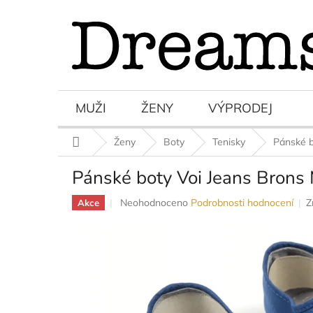
Přejít
na
obsah
MUŽI
ŽENY
VÝPRODEJ
Domů
Ženy
Boty
Tenisky
Pánské 
Pánské boty Voi Jeans Bron
Průměrné
Neohodnoceno
Podrobnosti hodnocení
Z
Akce
hodnocení
produktu
je
0,0
z
5
hvězdiček.