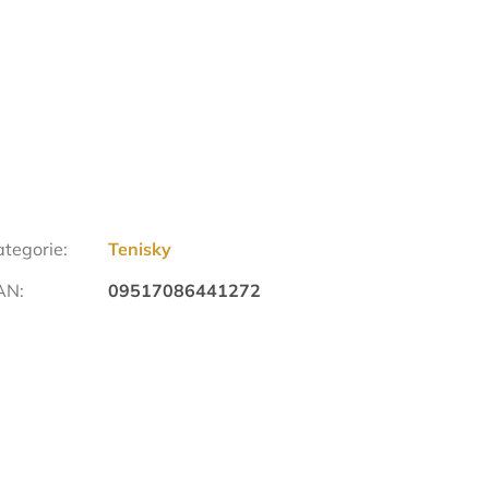
ategorie
:
Tenisky
AN
:
09517086441272