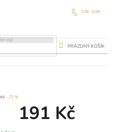
CZK
EUR
NÁKUPNÍ
PRÁZDNÝ KOŠÍK
KOŠÍK
 Kč
–72 %
191 Kč
ná