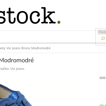

boty Voi Jeans Brons Modromodré
s Modromodré
načka:
Voi Jeans
699
Měr