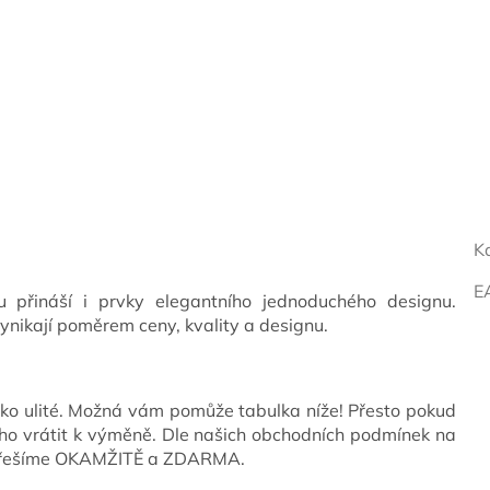
K
E
ou přináší i prvky elegantního jednoduchého designu.
vynikají poměrem ceny, kvality a designu.
ko ulité. Možná vám pomůže tabulka níže! Přesto pokud
o vrátit k výměně. Dle našich obchodních podmínek na
y řešíme OKAMŽITĚ a ZDARMA.