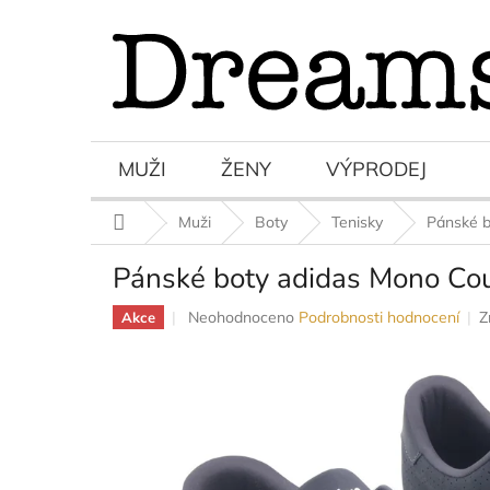
Přejít
na
obsah
MUŽI
ŽENY
VÝPRODEJ
Domů
Muži
Boty
Tenisky
Pánské b
Pánské boty adidas Mono Cou
Průměrné
Neohodnoceno
Podrobnosti hodnocení
Z
Akce
hodnocení
produktu
je
0,0
z
5
hvězdiček.