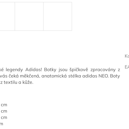
K
E
cké legendy Adidas! Botky jsou špičkově zpracovány z
a vás čeká měkčená, anatomická stélka adidas NEO. Boty
z textilu a kůže.
5 cm
5 cm
6 cm
cm