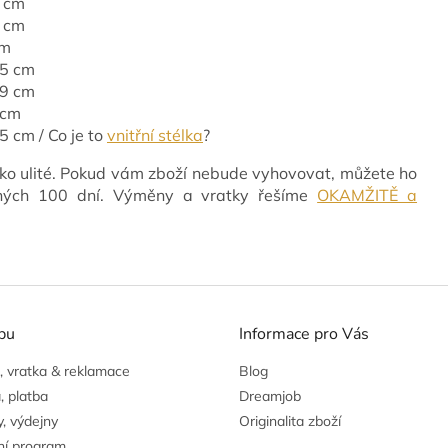
7 cm
5 cm
cm
,5 cm
29 cm
 cm
5 cm / Co je to
vnitřní stélka
?
ko ulité. Pokud vám zboží nebude vyhovovat, můžete ho
vných 100 dní. Výměny a vratky řešíme
OKAMŽITĚ a
pu
Informace pro Vás
 vratka & reklamace
Blog
, platba
Dreamjob
, výdejny
Originalita zboží
ní program