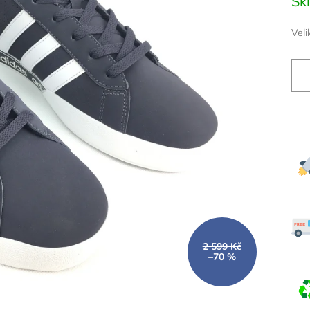
Sk
cena
Veli
2 599 Kč
–70 %