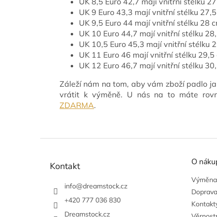
UK 8,5 Euro 42,7 mají vnitřní stélku 2
UK 9 Euro 43,3 mají vnitřní stélku 27,
UK 9,5 Euro 44 mají vnitřní stélku 28 
UK 10 Euro 44,7 mají vnitřní stélku 28
UK 10,5 Euro 45,3 mají vnitřní stélku 
UK 11 Euro 46 mají vnitřní stélku 29,5
UK 12 Euro 46,7 mají vnitřní stélku 30,
Záleží nám na tom, aby vám zboží padlo ja
vrátit k výměně. U nás na to máte ro
ZDARMA
.
Z
á
O náku
p
Kontakt
a
Výměna,
t
info
@
dreamstock.cz
Doprava
í
+420 777 036 830
Kontakty
Dreamstock.cz
Věrnost