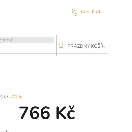
CZK
EUR
NÁKUPNÍ
PRÁZDNÝ KOŠÍK
KOŠÍK
99 Kč
–70 %
766 Kč
ná