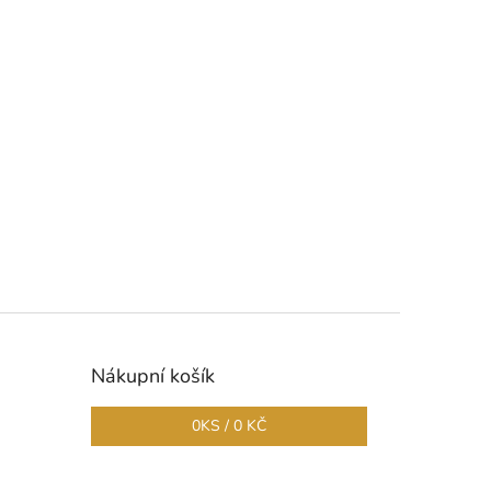
Nákupní košík
0
KS /
0 KČ