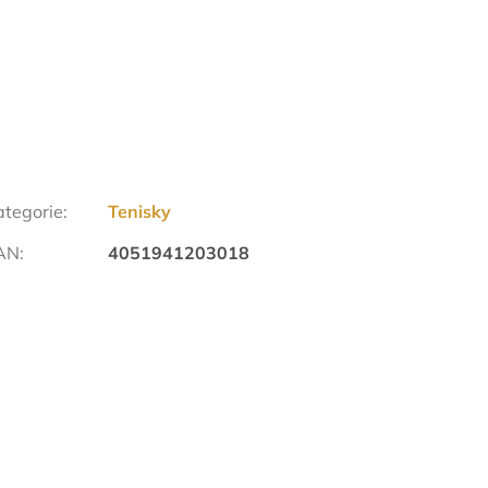
ategorie
:
Tenisky
AN
:
4051941203018