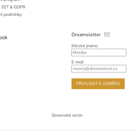
, EET & GDPR
í podmínky
Dreamsletter
ook
Křestní jméno
E-mail
PŘIHLÁSIT K ODBĚRU
Slovenská verze