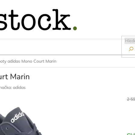

oty adidas Mono Court Marin
rt Marin
načka:
adidas
2 5
Měr