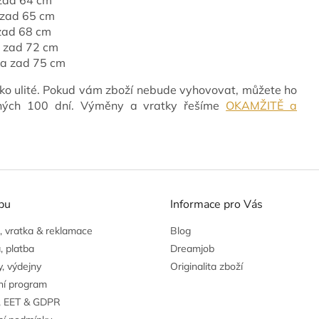
a zad 65 cm
 zad 68 cm
a zad 72 cm
lka zad 75 cm
ko ulité. Pokud vám zboží nebude vyhovovat, můžete ho
vných 100 dní. Výměny a vratky řešíme
OKAMŽITĚ a
pu
Informace pro Vás
 vratka & reklamace
Blog
, platba
Dreamjob
, výdejny
Originalita zboží
ní program
, EET & GDPR