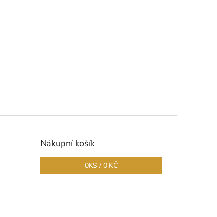
Nákupní košík
0
KS /
0 KČ