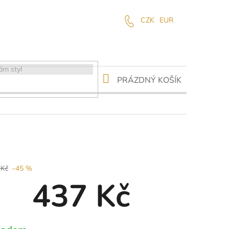
CZK
EUR
NÁKUPNÍ
PRÁZDNÝ KOŠÍK
KOŠÍK
 Kč
–45 %
437 Kč
ná