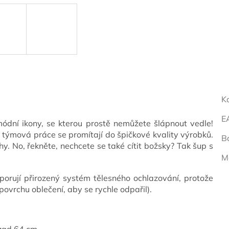
K
E
módní ikony, se kterou prostě nemůžete šlápnout vedle!
i týmová práce se promítají do špičkové kvality výrobků.
B
y. No, řekněte, nechcete se také cítit božsky? Tak šup s
M
porují přirozený systém tělesného ochlazování, protože
ovrchu oblečení, aby se rychle odpařil).
 zad 64 cm