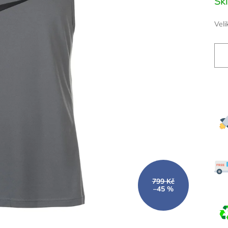
Sk
cena
Veli
799 Kč
–45 %