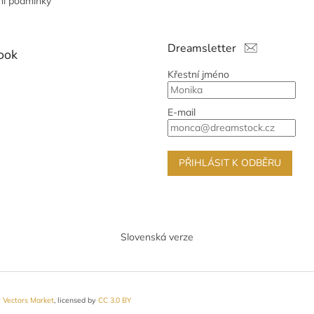
í podmínky
Dreamsletter
ook
Křestní jméno
E-mail
PŘIHLÁSIT K ODBĚRU
Slovenská verze
y
Vectors Market
, licensed by
CC 3.0 BY