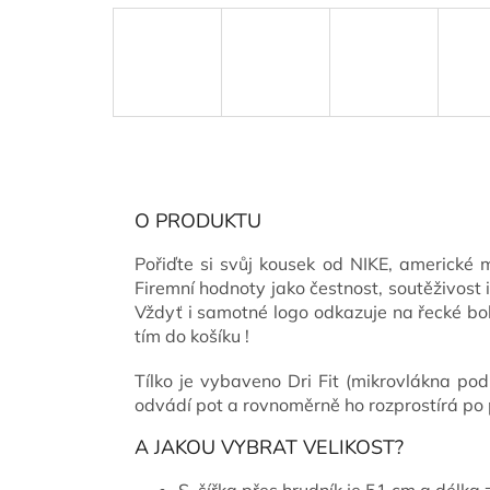
O PRODUKTU
Pořiďte si svůj kousek od NIKE, americké 
Firemní hodnoty jako čestnost, soutěživost 
Vždyť i samotné logo odkazuje na řecké boh
tím do košíku !
Tílko je vybaveno Dri Fit (mikrovlákna pod
odvádí pot a rovnoměrně ho rozprostírá po p
A JAKOU VYBRAT VELIKOST?
S, šířka přes hrudník je 51 cm a délka