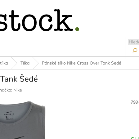

tílka
Tílka
Pánské tílko Nike Cross Over Tank Šedé
 Tank Šedé
načka:
Nike
799
Měr