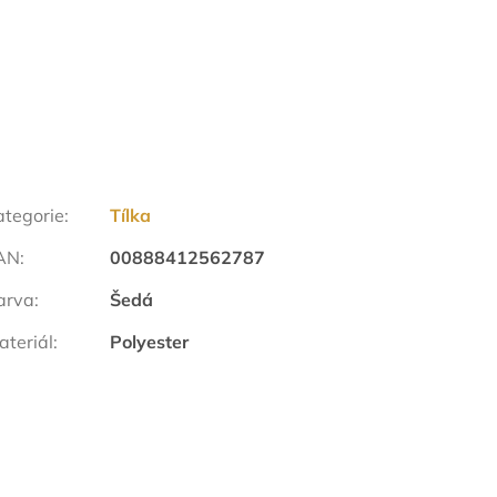
ategorie
:
Tílka
AN
:
00888412562787
arva
:
Šedá
ateriál
:
Polyester