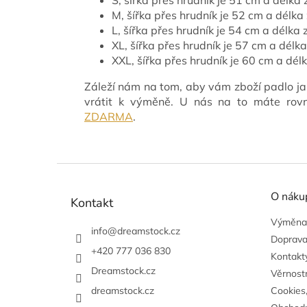
M, šířka přes hrudník je 52 cm a délk
L, šířka přes hrudník je 54 cm a délka
XL, šířka přes hrudník je 57 cm a délk
XXL, šířka přes hrudník je 60 cm a dé
Záleží nám na tom, aby vám zboží padlo ja
vrátit k výměně. U nás na to máte ro
ZDARMA
.
Z
á
O náku
p
Kontakt
a
Výměna,
t
info
@
dreamstock.cz
Doprava
í
+420 777 036 830
Kontakty
Dreamstock.cz
Věrnost
dreamstock.cz
Cookies