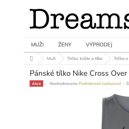
Přejít
na
obsah
MUŽI
ŽENY
VÝPRODEJ
Domů
Muži
Trička, košile a tílka
Trička a 
Pánské tílko Nike Cross Over
Průměrné
Neohodnoceno
Podrobnosti hodnocení
Z
Akce
hodnocení
produktu
je
0,0
z
5
hvězdiček.