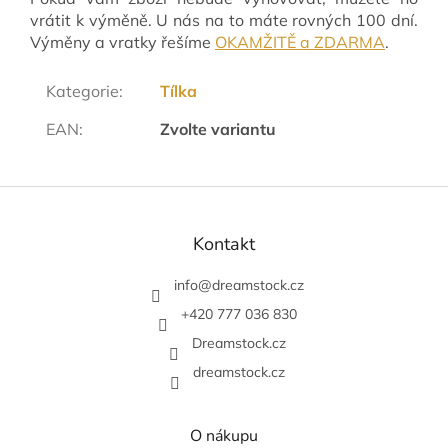
vrátit k výměně. U nás na to máte rovných 100 dní.
Výměny a vratky řešíme
OKAMŽITĚ a ZDARMA
.
Kategorie
:
Tílka
EAN
:
Zvolte variantu
Z
á
p
Kontakt
a
t
info
@
dreamstock.cz
í
+420 777 036 830
Dreamstock.cz
dreamstock.cz
O nákupu