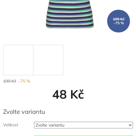
199 Kč
–75 %
199 Kč
–75 %
48 Kč
Měrná
Zvolte variantu
cena:
Velikost