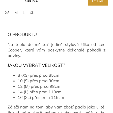
48 Kč
DETAIL
XS
M
L
XL
O PRODUKTU
Na teplo do města? Jedině stylové tílko od Lee
Cooper, které vám poskytne dokonalé pohodlí z
bavlny.
JAKOU VYBRAT VELIKOST?
8 (XS) přes prsa 85cm
10 (S) přes prsa 90cm
12 (M) přes prsa 98cm
14 (L) přes prsa 110cm
16 (XL) přes prsa 115cm
Záleží nám na tom, aby vám zboží padlo jako ulité.
Pokud vám zboží nebude vyhovovat, můžete ho