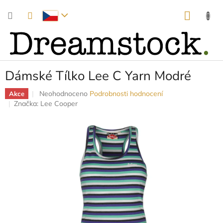
Přejít
NÁKUP
na
obsah
KOŠÍK
Dámské Tílko Lee C Yarn Modré
Průměrné
Neohodnoceno
Podrobnosti hodnocení
Akce
hodnocení
Značka:
Lee Cooper
produktu
je
0,0
z
5
hvězdiček.