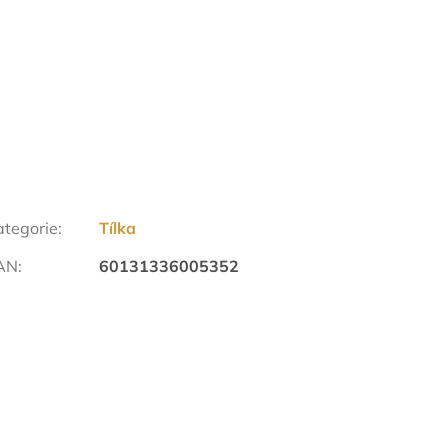
ategorie
:
Tílka
AN
:
60131336005352