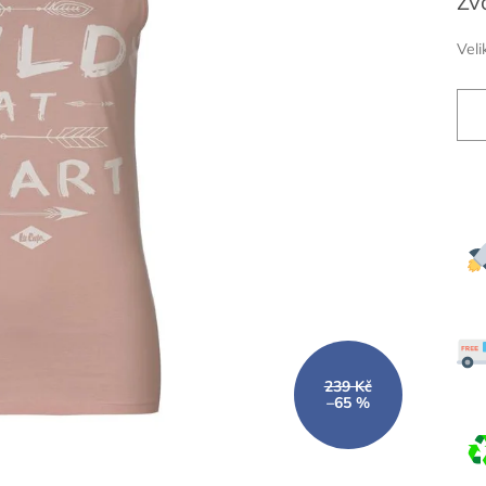
Zv
cena
Veli
239 Kč
–65 %