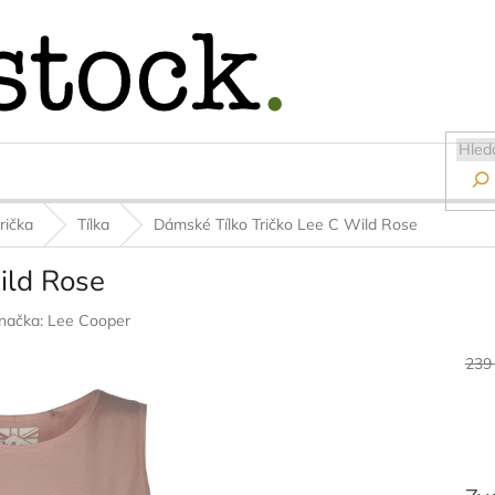

rička
Tílka
Dámské Tílko Tričko Lee C Wild Rose
ild Rose
načka:
Lee Cooper
239
Měr