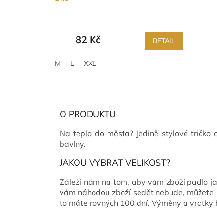
82 Kč
DETAIL
M
L
XXL
O PRODUKTU
Na teplo do města? Jedině stylové tričko
bavlny.
JAKOU VYBRAT VELIKOST?
Záleží nám na tom, aby vám zboží padlo ja
vám náhodou zboží sedět nebude, můžete h
to máte rovných 100 dní. Výměny a vratk