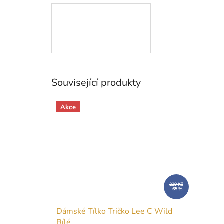
Související produkty
Akce
239 Kč
–65 %
Dámské Tílko Tričko Lee C Wild
Bílé