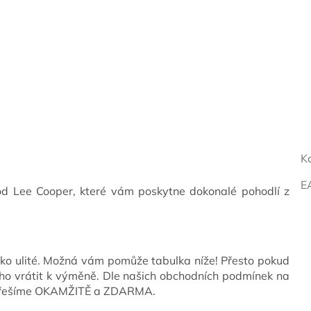
K
E
 od Lee Cooper, které vám poskytne dokonalé pohodlí z
ko ulité. Možná vám pomůže tabulka níže! Přesto pokud
o vrátit k výměně. Dle našich obchodních podmínek na
y řešíme OKAMŽITĚ a ZDARMA.