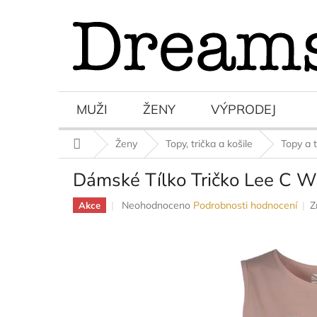
Přejít
na
obsah
MUŽI
ŽENY
VÝPRODEJ
Domů
Ženy
Topy, trička a košile
Topy a t
Dámské Tílko Tričko Lee C W
Průměrné
Neohodnoceno
Podrobnosti hodnocení
Z
Akce
hodnocení
produktu
je
0,0
z
5
hvězdiček.