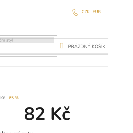
CZK
EUR
NÁKUPNÍ
PRÁZDNÝ KOŠÍK
KOŠÍK
 Kč
–65 %
82 Kč
ná