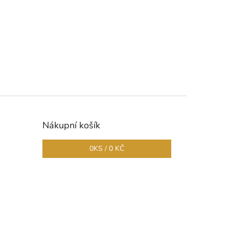
Nákupní košík
0
KS /
0 KČ