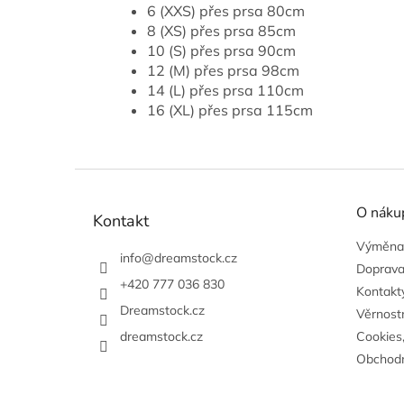
6 (XXS) přes prsa 80cm
8 (XS) přes prsa 85cm
10 (S) přes prsa 90cm
12 (M) přes prsa 98cm
14 (L) přes prsa 110cm
16 (XL) přes prsa 115cm
Z
á
O náku
p
Kontakt
a
Výměna,
t
info
@
dreamstock.cz
Doprava
í
+420 777 036 830
Kontakty
Dreamstock.cz
Věrnost
dreamstock.cz
Cookies
Obchodn