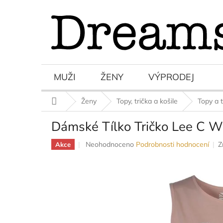
Přejít
na
obsah
MUŽI
ŽENY
VÝPRODEJ
Domů
Ženy
Topy, trička a košile
Topy a t
Dámské Tílko Tričko Lee C W
Průměrné
Neohodnoceno
Podrobnosti hodnocení
Z
Akce
hodnocení
produktu
je
0,0
z
5
hvězdiček.