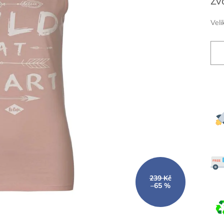
Zv
cena
Veli
239 Kč
–65 %