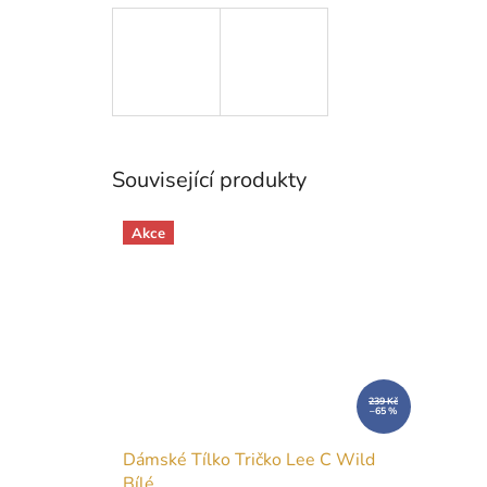
Související produkty
Akce
239 Kč
–65 %
Dámské Tílko Tričko Lee C Wild
Bílé