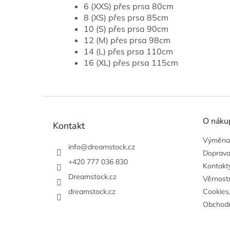
6 (XXS) přes prsa 80cm
8 (XS) přes prsa 85cm
10 (S) přes prsa 90cm
12 (M) přes prsa 98cm
14 (L) přes prsa 110cm
16 (XL) přes prsa 115cm
Z
á
O náku
p
Kontakt
a
Výměna,
t
info
@
dreamstock.cz
Doprava
í
+420 777 036 830
Kontakty
Dreamstock.cz
Věrnost
dreamstock.cz
Cookies
Obchodn