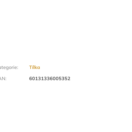
ategorie
:
Tílka
AN
:
60131336005352