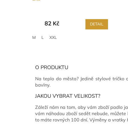
82 Kč
DETAIL
M
L
XXL
O PRODUKTU
Na teplo do města? Jedině stylové tričko
bavlny.
JAKOU VYBRAT VELIKOST?
Záleží nám na tom, aby vám zboží padlo ja
vám náhodou zboží sedět nebude, můžete h
to máte rovných 100 dní. Výměny a vratk