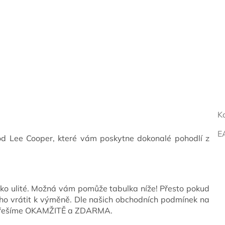
K
E
 od Lee Cooper, které vám poskytne dokonalé pohodlí z
ko ulité. Možná vám pomůže tabulka níže! Přesto pokud
o vrátit k výměně. Dle našich obchodních podmínek na
y řešíme OKAMŽITĚ a ZDARMA.