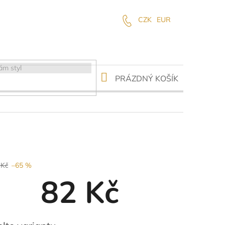
CZK
EUR
NÁKUPNÍ
PRÁZDNÝ KOŠÍK
KOŠÍK
 Kč
–65 %
82 Kč
ná