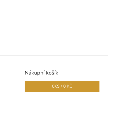
Nákupní košík
0
KS /
0 KČ