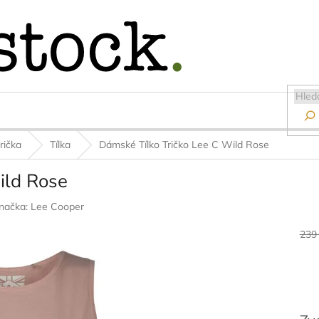

rička
Tílka
Dámské Tílko Tričko Lee C Wild Rose
ild Rose
načka:
Lee Cooper
239
Měr