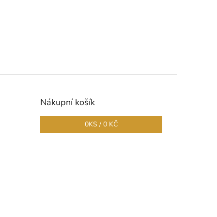
Nákupní košík
0
KS /
0 KČ