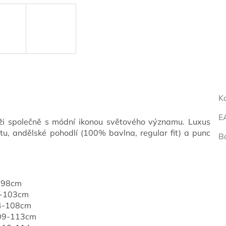
K
E
ůži společně s módní ikonou světového významu. Luxus
tu, andělské pohodlí (100% bavlna, regular fit) a punc
B
4-98cm
9-103cm
04-108cm
109-113cm