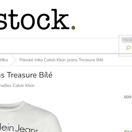

tílka
Pánské triko Calvin Klein Jeans Treasure Bílé
ns Treasure Bílé
načka:
Calvin Klein
899
Měr