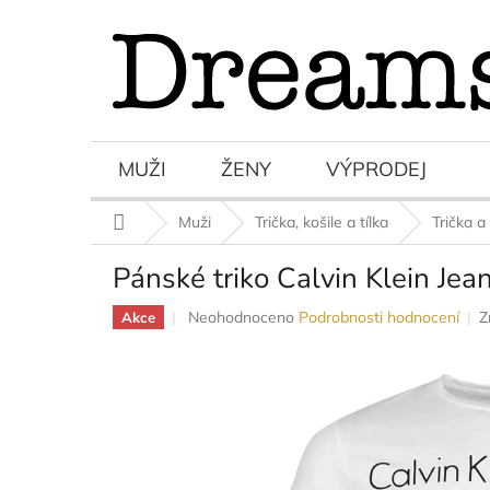
Přejít
na
obsah
MUŽI
ŽENY
VÝPRODEJ
Domů
Muži
Trička, košile a tílka
Trička a 
Pánské triko Calvin Klein Jea
Průměrné
Neohodnoceno
Podrobnosti hodnocení
Z
Akce
hodnocení
produktu
je
0,0
z
5
hvězdiček.