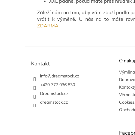
XXL padne, pokud máte přes hrudník
Záleží nám na tom, aby vám zboží padlo ja
vrátit k výměně. U nás na to máte ro
ZDARMA
.
Z
á
O náku
p
Kontakt
a
Výměna,
t
info
@
dreamstock.cz
Doprava
í
+420 777 036 830
Kontakty
Dreamstock.cz
Věrnost
dreamstock.cz
Cookies
Obchodn
Faceb