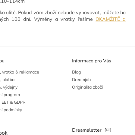
 110-114cm
ko ulité. Pokud vám zboží nebude vyhovovat, můžete ho
vných 100 dní. Výměny a vratky řešíme
OKAMŽITĚ a
pu
Informace pro Vás
 vratka & reklamace
Blog
, platba
Dreamjob
, výdejny
Originalita zboží
ní program
, EET & GDPR
í podmínky
Dreamsletter
ook