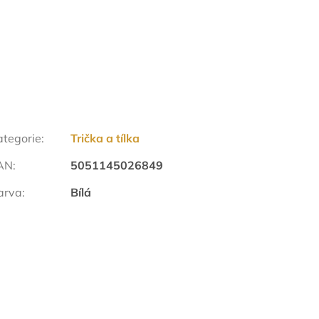
ategorie
:
Trička a tílka
AN
:
5051145026849
arva
:
Bílá