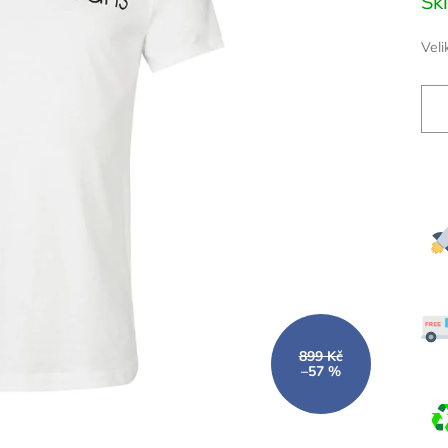
Sk
cena
Veli
899 Kč
–57 %