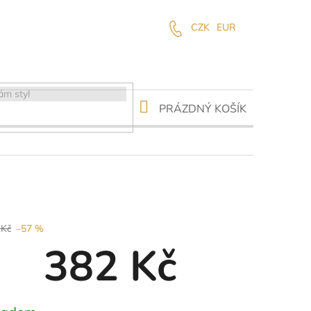
CZK
EUR
NÁKUPNÍ
PRÁZDNÝ KOŠÍK
KOŠÍK
 Kč
–57 %
382 Kč
ná