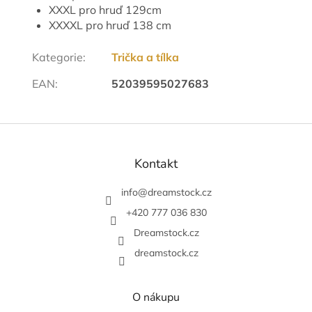
XXXL pro hruď 129cm
XXXXL pro hruď 138 cm
Kategorie
:
Trička a tílka
EAN
:
52039595027683
Z
á
p
Kontakt
a
t
info
@
dreamstock.cz
í
+420 777 036 830
Dreamstock.cz
dreamstock.cz
O nákupu