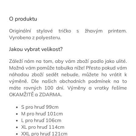
O produktu
Originální stylové tričko s žhavým printem.
Vyrobeno z polyesteru.
Jakou vybrat velikost?
Záleží nám na tom, aby vám zboží padlo jako ulité.
Možná vám pomůže tabulka níže! Přesto pokud vám
náhodou zboží sedět nebude, můžete ho vrátit k
výměně. Dle našich obchodních podmínek na to
máte rovných 100 dní. Výměny a vratky řešíme
OKAMŽITĚ a ZDARMA.
S pro hruď 99cm
M pro hruď 101cm
L pro hruď 106cm
XL pro hruď 114cm
XXL pro hruď 121cm