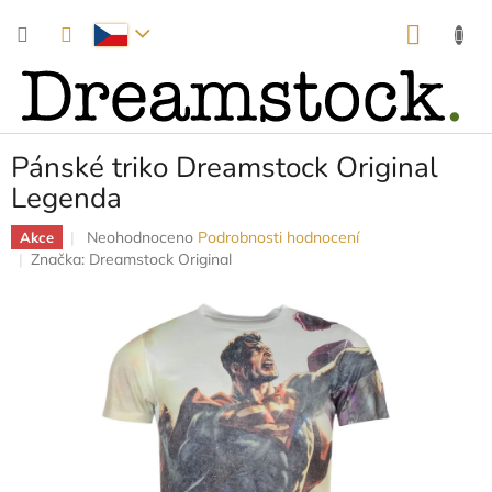
Přejít
NÁKUP
na
obsah
KOŠÍK
Pánské triko Dreamstock Original
Legenda
Průměrné
Neohodnoceno
Podrobnosti hodnocení
Akce
hodnocení
Značka:
Dreamstock Original
produktu
je
0,0
z
5
hvězdiček.