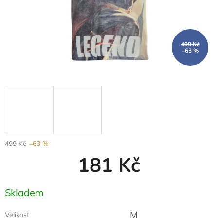
499 Kč
–63 %
499 Kč
–63 %
181 Kč
Měrná
Skladem
cena:
M
Velikost