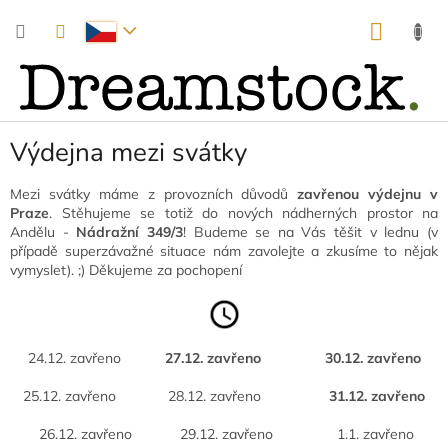
Přejít
NÁKUP
na
obsah
KOŠÍK
Výdejna mezi svátky
Mezi svátky máme z provozních důvodů
zavřenou výdejnu v
Praze
. Stěhujeme se totiž do nových nádherných prostor na
Andělu -
Nádražní 349/3
! Budeme se na Vás těšit v lednu (v
případě superzávažné situace nám zavolejte a zkusíme to nějak
vymyslet). ;) Děkujeme za pochopení
24.12. zavřeno
27.12. zavřeno 30.12. zavřeno
25.12. zavřeno
28.12. zavřeno
31.12. zavřeno
26.12. zavřeno 29.12. zavřeno
1.1. zavřeno