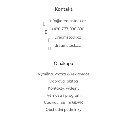
á
p
Kontakt
a
t
info
@
dreamstock.cz
í
+420 777 036 830
Dreamstock.cz
dreamstock.cz
O nákupu
Výměna, vratka & reklamace
Doprava, platba
Kontakty, výdejny
Věrnostní program
Cookies, EET & GDPR
Obchodní podmínky