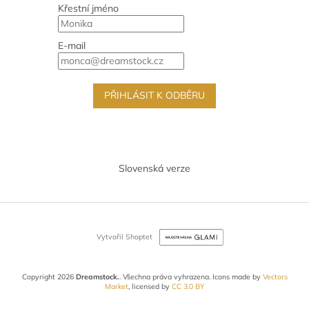
Křestní jméno
E-mail
PŘIHLÁSIT K ODBĚRU
Slovenská verze
Vytvořil Shoptet
Copyright 2026
Dreamstock.
. Všechna práva vyhrazena.
Icons made by
Vectors
Market
, licensed by
CC 3.0 BY