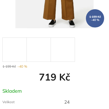
1 199 Kč
–40 %
1 199 Kč
–40 %
719 Kč
Měrná
Skladem
cena:
24
Velikost