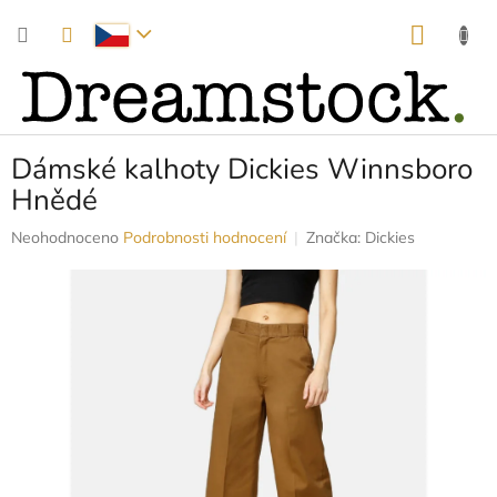
Přejít
NÁKUP
na
obsah
KOŠÍK
Dámské kalhoty Dickies Winnsboro
Hnědé
Průměrné
Neohodnoceno
Podrobnosti hodnocení
Značka:
Dickies
hodnocení
produktu
je
0,0
z
5
hvězdiček.