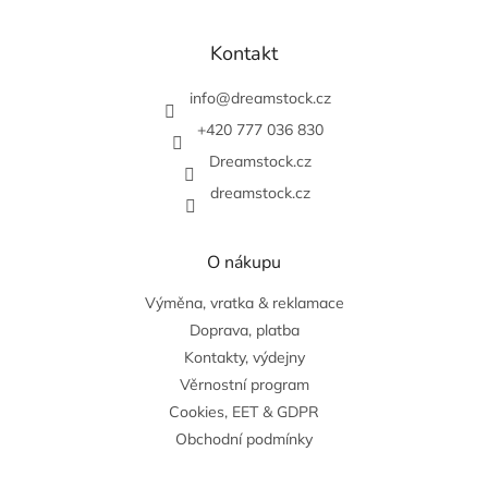
Z
á
p
Kontakt
a
t
info
@
dreamstock.cz
í
+420 777 036 830
Dreamstock.cz
dreamstock.cz
O nákupu
Výměna, vratka & reklamace
Doprava, platba
Kontakty, výdejny
Věrnostní program
Cookies, EET & GDPR
Obchodní podmínky