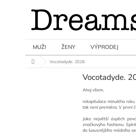
Přejít
na
obsah
MUŽI
ŽENY
VÝPRODEJ
Domů
Vocotadyde. 2018.
Vocotadyde. 2
Ahoj všem,
rekapitulace minulého roku
tak není premiéra. V první 
Jako největší úspěch pova
značkovýho fashionu. Splni
do luxusnějšího módního se