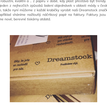
obustní, kvalitní a .. z papíru v době, kdy plast přestává být trendy
 jeden z nejhezčích způsobů balení objednávek v oblasti módy v če
em, takže nyní můžeme z každé krabičky vyrobit naši Dreamstock značk
příklad sháníme nažloutlý náčrtkový papír na faktury. Faktury jsou 
áme nové, berevné tiskárny atdatd.