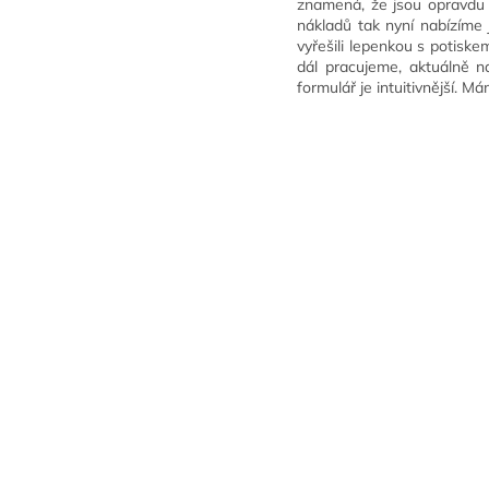
znamená, že jsou opravdu r
nákladů tak nyní nabízíme
vyřešili lepenkou s potisk
dál pracujeme, aktuálně na
formulář je intuitivnější. M