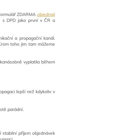
ne formulář ZDARMA
objednají
e s DPD jako první v ČR a
ikační a propagační kanál.
. Krom toho jim tam můžeme
likanásobně vyplatila během
pagaci lepší než kdykoliv v
stě parádní.
 stabilní příjem objednávek
urenci.