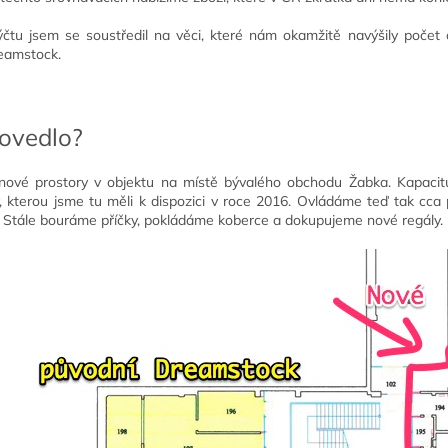
ýčtu jsem se soustředil na věci, které nám okamžitě navýšily poče
reamstock.
povedlo?
nové prostory v objektu na místě bývalého obchodu Žabka. Kapacitu 
 kterou jsme tu měli k dispozici v roce 2016. Ovládáme teď tak cca 
 Stále bouráme příčky, pokládáme koberce a dokupujeme nové regály.