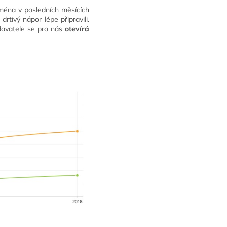
ména v posledních měsících
rtivý nápor lépe připravili.
davatele se pro nás
otevírá