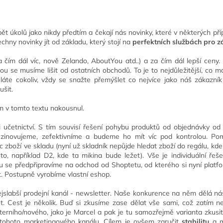
 úkolů jako nikdy předtím a čekají nás novinky, které v některých př
chny novinky jít od základu, který stojí na
perfektních službách pro 
 čím dál víc, nově Zelando, AboutYou atd..) a za čím dál lepší ceny.
rou se musíme lišit od ostatních obchodů. To je to nejdůležitější, co 
ěláte cokoliv, vždy se snažte přemýšlet co nejvíce jako náš zákazn
ušit.
m v tomto textu nakousnul.
 učetnictví. S tím souvisí řešení pohybu produktů od objednávky od
s zinovujeme, zefektivníme a budeme ho mít víc pod kontrolou. 
 zboží ve skladu (nyní už skladník nepůjde hledat zboží do regálu, kd
to, například D2, kde ta mikina bude ležet). Vše je individuální ře
lu se předpřipravíme na odchod od Shoptetu, od kterého si nyní pla
. Postupně vyrobíme vlastní eshop.
slabší prodejní kanál - newsletter. Naše konkurence na něm dělá nás
st. Cest je několik. Buď si zkusíme zase dělat vše sami, což zatím n
ního/nového, jako je Marcel a pak je tu samozřejmě varianta zkusit
tohoto marketingového kanálu. Cílem je ovšem zaručit
stabilitu
a m