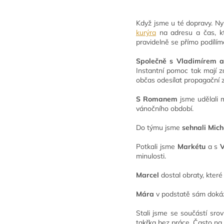
Když jsme u té dopravy. Ny
kurýra
na adresu a čas, k
pravidelně se přímo podílíme
Společně s Vladimírem 
Instantní pomoc tak mají 
občas odesílat propagační z
S Romanem
jsme udělali m
vánočního období.
Do týmu jsme
sehnali Mich
Potkali jsme
Markétu
a s
V
minulosti.
Marcel
dostal obraty, kter
Mára
v podstatě sám dokáza
Stali jsme se součástí sro
takřka bez práce. Často na