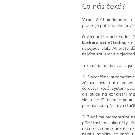
Co nás čeká?
V roce 2019 budeme mít opět
práce. Je potřeba ale na vše
Oblečení je všude hodně (a
konkurenční výhodou
, kte
nepojede vlak. Ať proto d
nejvíce zpříjemnit a zjednod
Tak začneme tím, co už jse
1) Dokončíme automatizaci
zákazníkovi. Tento proce
čárových kódů, systém pozic
ale půjde na konkrétní mís
vlastního IT řešení a poma
pomalu nám přestává stačit
2) Zlepšíme momentálně nej
příležitost pro okamžitý rů
nebo seženeme někoho exter
nějaké nabídky na správu 