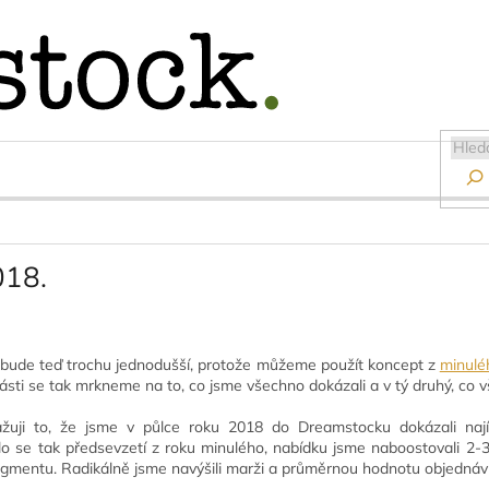

018.
 bude teď trochu jednodušší, protože můžeme použít koncept z
minulé
části se tak mrkneme na to, co jsme všechno dokázali a v tý druhý, co
žuji to, že jsme v půlce roku 2018 do Dreamstocku dokázali nají
lo se tak předsevzetí z roku minulého, nabídku jsme naboostovali 2
gmentu. Radikálně jsme navýšili marži a průměrnou hodnotu objednáv