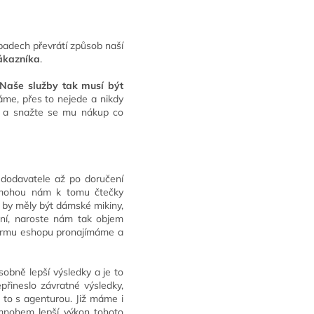
ípadech převrátí způsob naší
zákazníka
.
Naše služby tak musí být
máme, přes to nejede a nikdy
ík a snažte se mu nákup co
 dodavatele až po doručení
Pomohou nám k tomu čtečky
e by měly být dámské mikiny,
šení, naroste nám tak objem
tformu eshopu pronajímáme a
obně lepší výsledky a je to
epřineslo závratné výsledky,
 to s agenturou. Již máme i
nohem lepší výkon tohoto