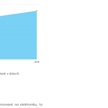
vek v letech.
nzované na elektroniku, to