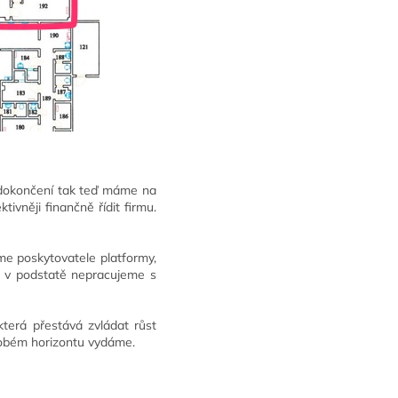
 dokončení tak teď máme na
vněji finančně řídit firmu.
me poskytovatele platformy,
é v podstatě nepracujeme s
terá přestává zvládat růst
dobém horizontu vydáme.