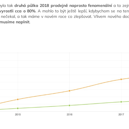
yla tak
druhá půlka 2018 prodejně naprosto fenomenální
a to zej
vyrostli cca o 80%
. A mohlo to být ještě lepší, kdybychom se na ten d
e nečekal, a tak máme v novém roce co zlepšovat. Vlivem nového do
 musíme naplnit
.