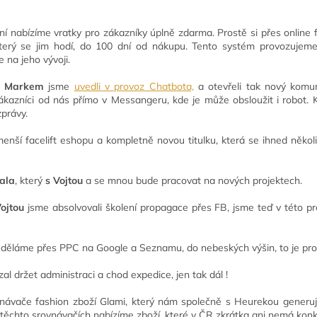
ní nabízíme vratky pro zákazníky úplně zdarma. Prostě si přes onli
terý se jim hodí, do 100 dní od nákupu. Tento systém provozujem
 na jeho vývoji.
a Markem
jsme
uvedli v provoz Chatbota,
a otevřeli tak nový komun
zákazníci od nás přímo v Messangeru, kde je může obsloužit i robot
právy.
enší facelift eshopu a kompletně novou titulku, která se ihned něko
ala
, který
s Vojtou
a se mnou bude pracovat na nových projektech.
ojtou
jsme absolvovali školení propagace přes FB, jsme teď v této pro
é děláme přes PPC na Google a Seznamu, do nebeských výšin, to je pro
l držet administraci a chod expedice, jen tak dál !
vnávače fashion zboží Glami, který nám společně s Heurekou generují
 těchto srovnávačích nabízíme zboží, které v ČR zkrátka ani nemá konk