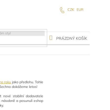
CZK
EUR
NÁKUPNÍ
PRÁZDNÝ KOŠÍK
KOŠÍK
ho roku
jako předlohu. Tohle
 všechno dokážeme letos!
t nové stabilní dodavatele
-3 násobně a posunuli eshop
ky.