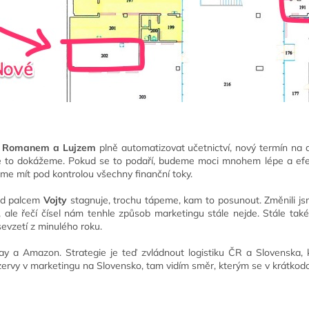
s
Romanem a Lujzem
plně automatizovat učetnictví, nový termín na
 to dokážeme. Pokud se to podaří, budeme moci mnohem lépe a efekti
me mít pod kontrolou všechny finanční toky.
pod palcem
Vojty
stagnuje, trochu tápeme, kam to posunout. Změnili js
 ale řečí čísel nám tenhle způsob marketingu stále nejde. Stále tak
evzetí z minulého roku.
y a Amazon. Strategie je teď zvládnout logistiku ČR a Slovenska, k
ervy v marketingu na Slovensko, tam vidím směr, kterým se v krátko