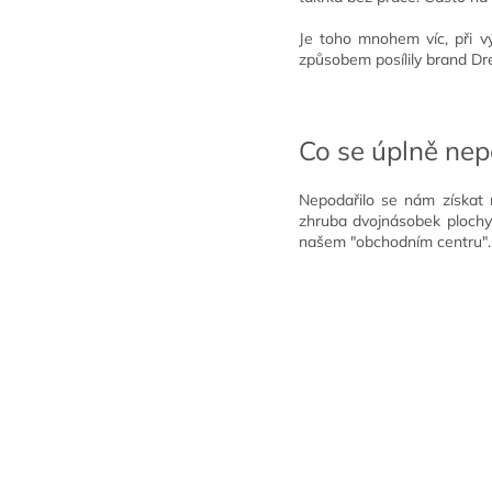
Je toho mnohem víc, při v
způsobem posílily brand D
Co se úplně ne
Nepodařilo se nám získat 
zhruba dvojnásobek plochy,
našem "obchodním centru".