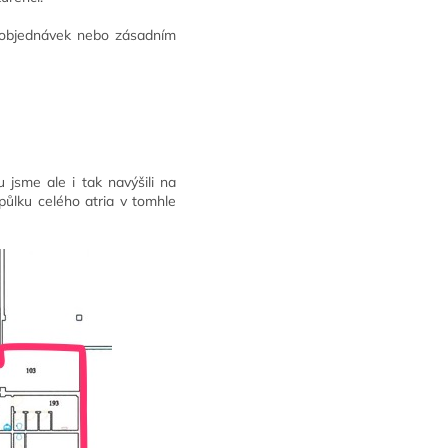
t objednávek nebo zásadním
jsme ale i tak navýšili na
půlku celého atria v tomhle