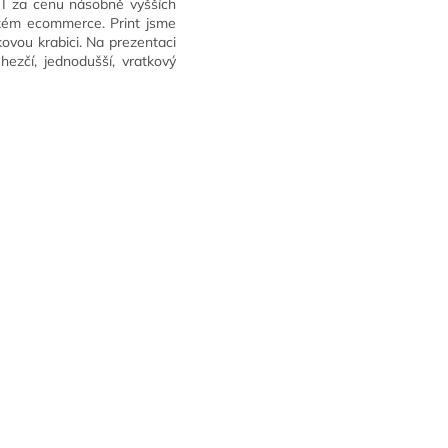
. I za cenu násobně vyšších
ském ecommerce. Print jsme
ovou krabici. Na prezentaci
hezčí, jednodušší, vratkový