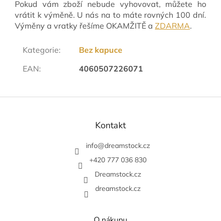
Pokud vám zboží nebude vyhovovat, můžete ho
vrátit k výměně. U nás na to máte rovných 100 dní.
Výměny a vratky řešíme OKAMŽITĚ a
ZDARMA
.
Kategorie
:
Bez kapuce
EAN
:
4060507226071
Z
á
p
Kontakt
a
t
info
@
dreamstock.cz
í
+420 777 036 830
Dreamstock.cz
dreamstock.cz
O nákupu