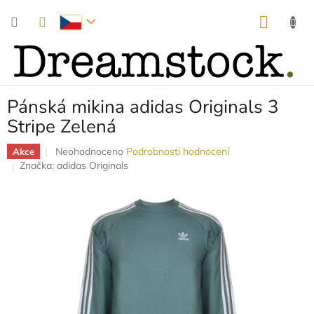
Přejít
NÁKUP
na
obsah
KOŠÍK
Pánská mikina adidas Originals 3
Stripe Zelená
Průměrné
Neohodnoceno
Podrobnosti hodnocení
Akce
hodnocení
Značka:
adidas Originals
produktu
je
0,0
z
5
hvězdiček.