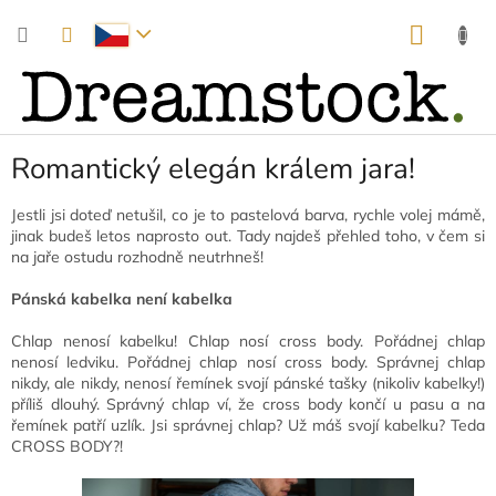
Přejít
NÁKUP
na
obsah
KOŠÍK
Romantický elegán králem jara!
Jestli jsi doteď netušil, co je to pastelová barva, rychle volej mámě,
jinak budeš letos naprosto out. Tady najdeš přehled toho, v čem si
na jaře ostudu rozhodně neutrhneš!
Pánská kabelka není kabelka
Chlap nenosí kabelku! Chlap nosí cross body. Pořádnej chlap
nenosí ledviku. Pořádnej chlap nosí cross body. Správnej chlap
nikdy, ale nikdy, nenosí řemínek svojí pánské tašky (nikoliv kabelky!)
příliš dlouhý. Správný chlap ví, že cross body končí u pasu a na
řemínek patří uzlík. Jsi správnej chlap? Už máš svojí kabelku? Teda
CROSS BODY?!