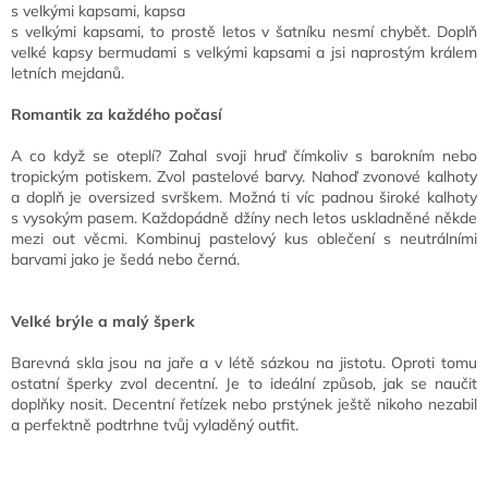
s velkými kapsami, kapsa
s velkými kapsami, to prostě letos v šatníku nesmí chybět. Doplň
velké kapsy bermudami s velkými kapsami a jsi naprostým králem
letních mejdanů.
Romantik za každého počasí
A co když se oteplí? Zahal svoji hruď čímkoliv s barokním nebo
tropickým potiskem. Zvol pastelové barvy. Nahoď zvonové kalhoty
a doplň je oversized svrškem. Možná ti víc padnou široké kalhoty
s vysokým pasem. Každopádně džíny nech letos uskladněné někde
mezi out věcmi. Kombinuj pastelový kus oblečení s neutrálními
barvami jako je šedá nebo černá.
Velké brýle a malý šperk
Barevná skla jsou na jaře a v létě sázkou na jistotu. Oproti tomu
ostatní šperky zvol decentní. Je to ideální způsob, jak se naučit
doplňky nosit. Decentní řetízek nebo prstýnek ještě nikoho nezabil
a perfektně podtrhne tvůj vyladěný outfit.