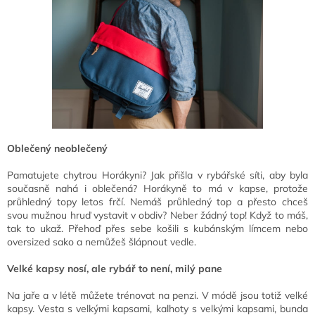
Oblečený neoblečený
Pamatujete chytrou Horákyni? Jak přišla v rybářské síti, aby byla
současně nahá i oblečená? Horákyně to má v kapse, protože
průhledný topy letos frčí. Nemáš průhledný top a přesto chceš
svou mužnou hruď vystavit v obdiv? Neber žádný top! Když to máš,
tak to ukaž. Přehoď přes sebe košili s kubánským límcem nebo
oversized sako a nemůžeš šlápnout vedle.
Velké kapsy nosí, ale rybář to není, milý pane
Na jaře a v létě můžete trénovat na penzi. V módě jsou totiž velké
kapsy. Vesta s velkými kapsami, kalhoty s velkými kapsami, bunda