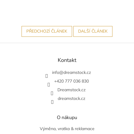
PŘEDCHOZÍ ČLÁNEK
DALŠÍ ČLÁNEK
Z
á
p
Kontakt
a
t
info
@
dreamstock.cz
í
+420 777 036 830
Dreamstock.cz
dreamstock.cz
O nákupu
Výměna, vratka & reklamace