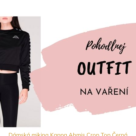
Dámská mikina Kappa Ahmis Crop Top Černá