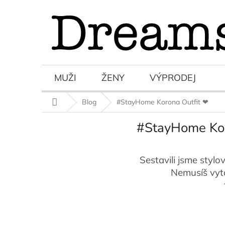
Přejít
na
obsah
MUŽI
ŽENY
VÝPRODEJ
Domů
Blog
#StayHome Korona Outfit ❤
#StayHome Kor
Sestavili jsme stylo
Nemusíš vytá