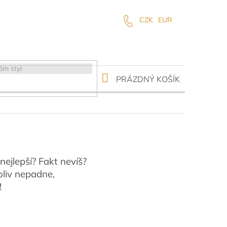
CZK
EUR
NÁKUPNÍ
PRÁZDNÝ KOŠÍK
KOŠÍK
nejlepší? Fakt nevíš?
oliv nepadne,
!