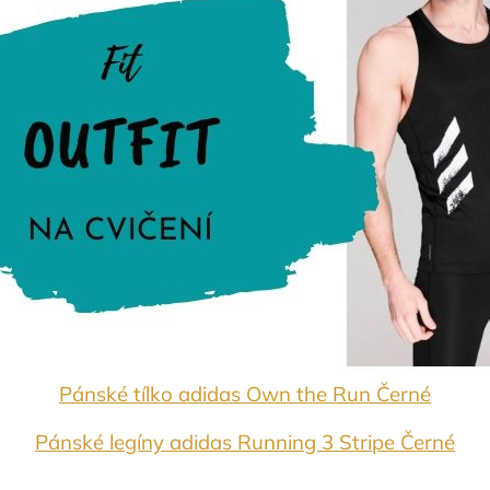
Pánské tílko adidas Own the Run Černé
Pánské legíny adidas Running 3 Stripe Černé