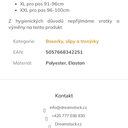
XL pro pas 91-96cm
XXL pro pas 96-100cm
Z hygienických důvodů nepřijímáme vratky a
výměny na tento produkt.
Kategorie
:
Boxerky, slipy a trenýrky
EAN
:
5057668342251
Materiál
:
Polyester, Elastan
Z
á
p
Kontakt
a
t
info
@
dreamstock.cz
í
+420 777 036 830
Dreamstock.cz