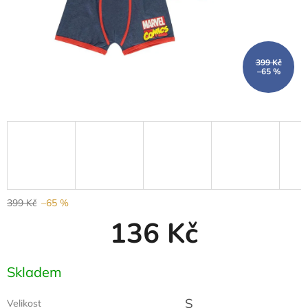
399 Kč
–65 %
399 Kč
–65 %
136 Kč
Měrná
Skladem
cena:
S
Velikost