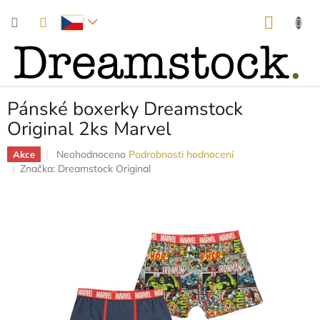
Přejít
NÁKUP
na
obsah
KOŠÍK
Pánské boxerky Dreamstock
Original 2ks Marvel
Průměrné
Neohodnoceno
Podrobnosti hodnocení
Akce
hodnocení
Značka:
Dreamstock Original
produktu
je
0,0
z
5
hvězdiček.