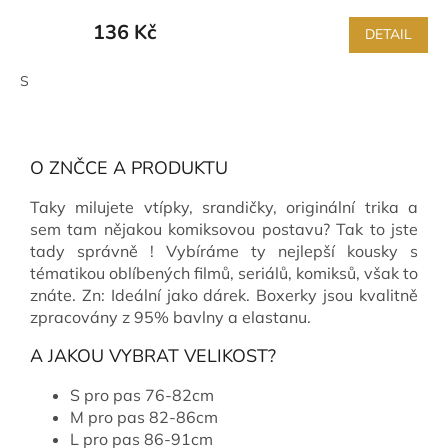
136 Kč
DETAIL
S
O ZNČCE A PRODUKTU
Taky milujete vtípky, srandičky, originální trika a
sem tam nějakou komiksovou postavu? Tak to jste
tady správně ! Vybíráme ty nejlepší kousky s
tématikou oblíbených filmů, seriálů, komiksů, však to
znáte. Zn: Ideální jako dárek. Boxerky jsou kvalitně
zpracovány z 95% bavlny a elastanu.
A JAKOU VYBRAT VELIKOST?
S pro pas 76-82cm
M pro pas 82-86cm
L pro pas 86-91cm