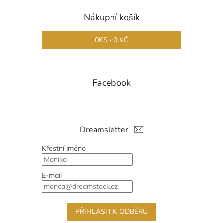
Nákupní košík
0
KS /
0 KČ
Facebook
Dreamsletter
Křestní jméno
E-mail
PŘIHLÁSIT K ODBĚRU