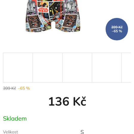
399 Kč
–65 %
399 Kč
–65 %
136 Kč
Měrná
Skladem
cena:
S
Velikost