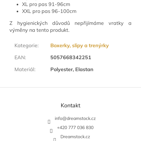
XL pro pas 91-96cm
XXL pro pas 96-100cm
Z hygienických důvodů nepřijímáme vratky a
výměny na tento produkt.
Kategorie
:
Boxerky, slipy a trenýrky
EAN
:
5057668342251
Materiál
:
Polyester, Elastan
Z
á
p
Kontakt
a
t
info
@
dreamstock.cz
í
+420 777 036 830
Dreamstock.cz