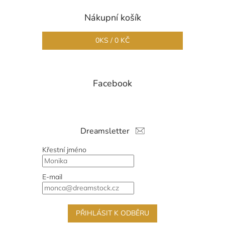
Nákupní košík
0
KS /
0 KČ
Facebook
Dreamsletter
Křestní jméno
E-mail
PŘIHLÁSIT K ODBĚRU