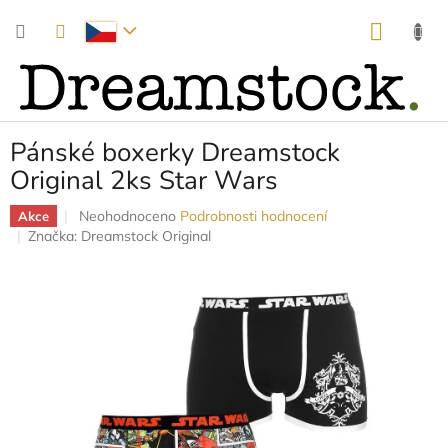
Přejít
NÁKUP
na
obsah
KOŠÍK
Pánské boxerky Dreamstock
Original 2ks Star Wars
Průměrné
Neohodnoceno
Podrobnosti hodnocení
Akce
hodnocení
Značka:
Dreamstock Original
produktu
je
0,0
z
5
hvězdiček.