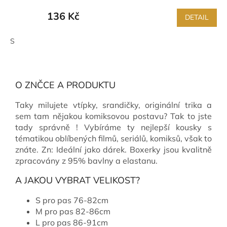
136 Kč
DETAIL
S
O ZNČCE A PRODUKTU
Taky milujete vtípky, srandičky, originální trika a
sem tam nějakou komiksovou postavu? Tak to jste
tady správně ! Vybíráme ty nejlepší kousky s
tématikou oblíbených filmů, seriálů, komiksů, však to
znáte. Zn: Ideální jako dárek. Boxerky jsou kvalitně
zpracovány z 95% bavlny a elastanu.
A JAKOU VYBRAT VELIKOST?
S pro pas 76-82cm
M pro pas 82-86cm
L pro pas 86-91cm