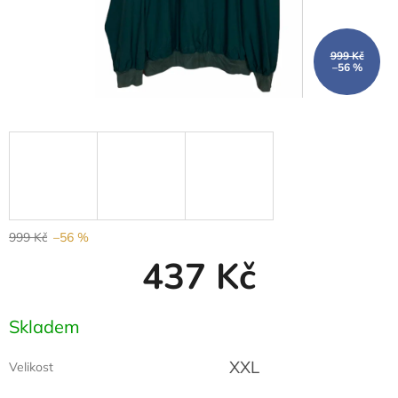
999 Kč
–56 %
999 Kč
–56 %
437 Kč
Měrná
Skladem
cena:
XXL
Velikost