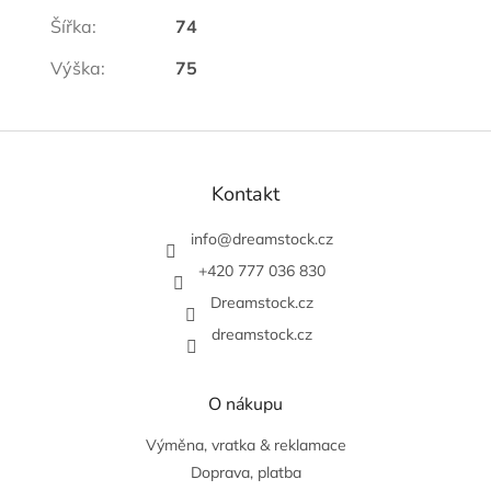
Šířka
:
74
Výška
:
75
Z
á
p
Kontakt
a
t
info
@
dreamstock.cz
í
+420 777 036 830
Dreamstock.cz
dreamstock.cz
O nákupu
Výměna, vratka & reklamace
Doprava, platba