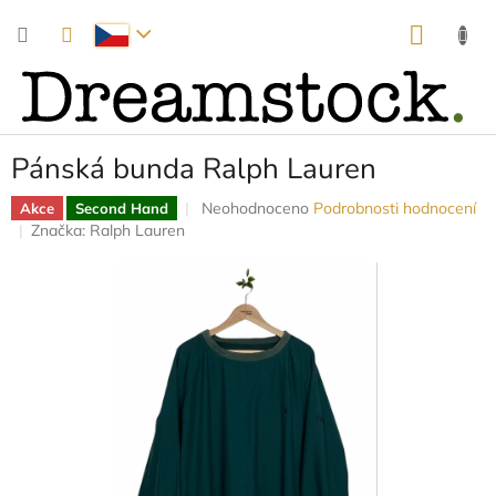
Přejít
NÁKUP
na
obsah
KOŠÍK
Pánská bunda Ralph Lauren
Průměrné
Neohodnoceno
Podrobnosti hodnocení
Akce
Second Hand
hodnocení
Značka:
Ralph Lauren
produktu
je
0,0
z
5
hvězdiček.