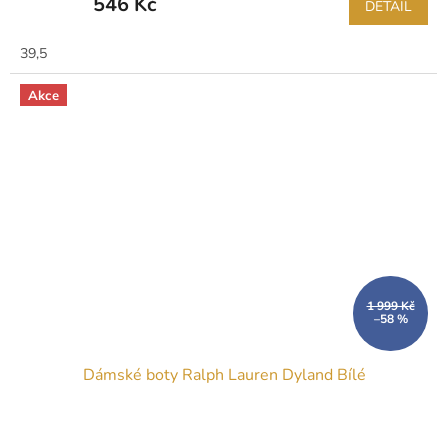
546 Kč
DETAIL
39,5
Akce
1 999 Kč
–58 %
Dámské boty Ralph Lauren Dyland Bílé