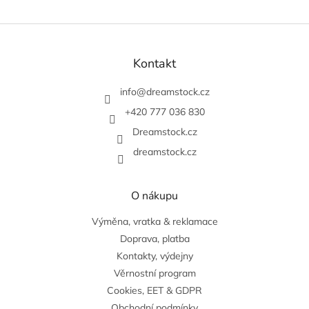
Z
á
p
Kontakt
a
t
info
@
dreamstock.cz
í
+420 777 036 830
Dreamstock.cz
dreamstock.cz
O nákupu
Výměna, vratka & reklamace
Doprava, platba
Kontakty, výdejny
Věrnostní program
Cookies, EET & GDPR
Obchodní podmínky