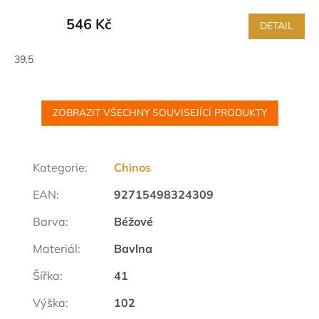
546 Kč
DETAIL
39,5
ZOBRAZIT VŠECHNY SOUVISEJÍCÍ PRODUKTY
Kategorie
:
Chinos
EAN
:
92715498324309
Barva
:
Béžové
Materiál
:
Bavlna
Šířka
:
41
Výška
:
102