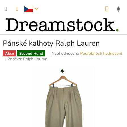
Přejít
NÁKUP
na
obsah
KOŠÍK
Pánské kalhoty Ralph Lauren
Průměrné
Neohodnoceno
Podrobnosti hodnocení
Akce
Second Hand
hodnocení
Značka:
Ralph Lauren
produktu
je
0,0
z
5
hvězdiček.