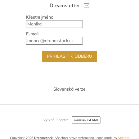
Dreamsletter
Křestní jméno
E-mail
PŘIHLÁSIT K ODBĚRU
Slovenská verze
Vytvořil Shoptet
Copyright 2026
Dreamstock.
. Všechna práva vyhrazena.
Icons made by
Vectors