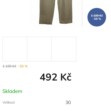
1 199 Kč
–58 %
1 199 Kč
–58 %
492 Kč
Měrná
Skladem
cena:
30
Velikost