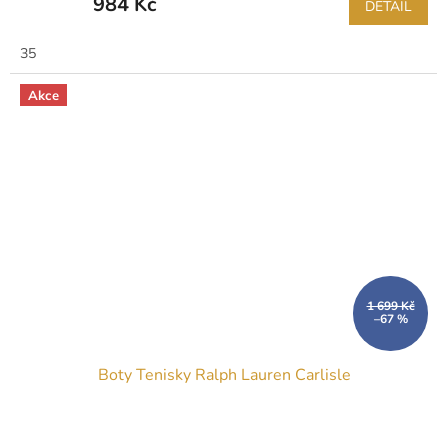
984 Kč
DETAIL
35
Akce
1 699 Kč
–67 %
Boty Tenisky Ralph Lauren Carlisle