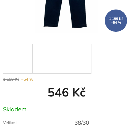
1 199 Kč
–54 %
1 199 Kč
–54 %
546 Kč
Měrná
Skladem
cena:
38/30
Velikost