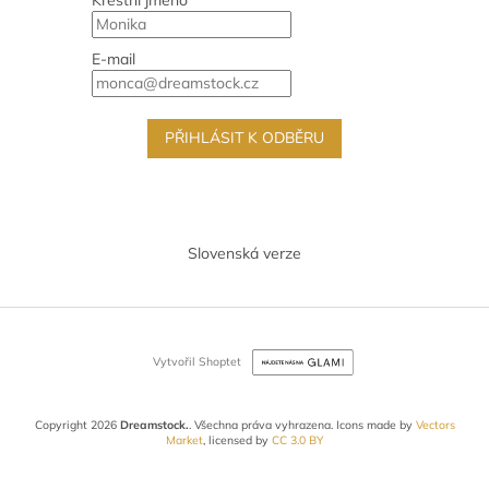
E-mail
PŘIHLÁSIT K ODBĚRU
Slovenská verze
Vytvořil Shoptet
Copyright 2026
Dreamstock.
. Všechna práva vyhrazena.
Icons made by
Vectors
Market
, licensed by
CC 3.0 BY