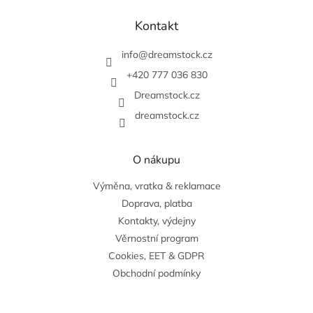
á
p
Kontakt
a
t
info
@
dreamstock.cz
í
+420 777 036 830
Dreamstock.cz
dreamstock.cz
O nákupu
Výměna, vratka & reklamace
Doprava, platba
Kontakty, výdejny
Věrnostní program
Cookies, EET & GDPR
Obchodní podmínky