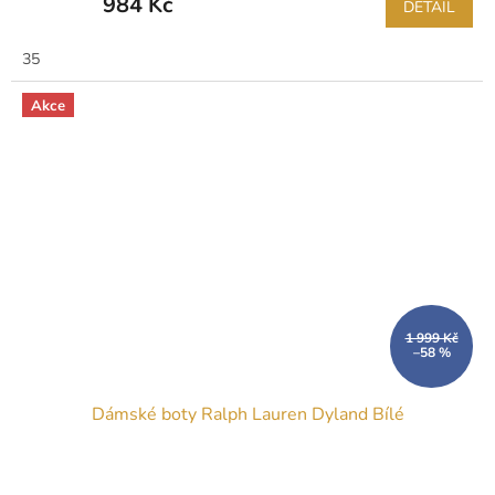
984 Kč
DETAIL
35
Akce
1 999 Kč
–58 %
Dámské boty Ralph Lauren Dyland Bílé