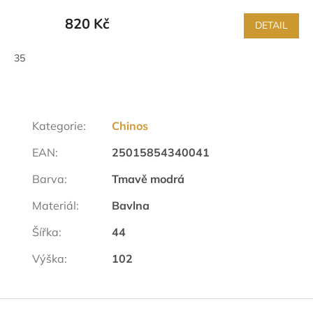
820 Kč
DETAIL
35
Kategorie
:
Chinos
EAN
:
25015854340041
Barva
:
Tmavě modrá
Materiál
:
Bavlna
Šířka
:
44
Výška
:
102
Z