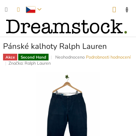
Přejít
NÁKUP
na
obsah
KOŠÍK
Pánské kalhoty Ralph Lauren
Průměrné
Neohodnoceno
Podrobnosti hodnocení
Akce
Second Hand
hodnocení
Značka:
Ralph Lauren
produktu
je
0,0
z
5
hvězdiček.