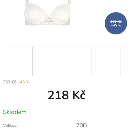
399 Kč
–45 %
399 Kč
–45 %
218 Kč
Měrná
Skladem
cena:
70D
Velikost