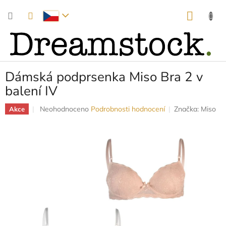
Přejít
NÁKUP
na
obsah
KOŠÍK
Dámská podprsenka Miso Bra 2 v
balení IV
Průměrné
Neohodnoceno
Podrobnosti hodnocení
Značka:
Miso
Akce
hodnocení
produktu
je
0,0
z
5
hvězdiček.