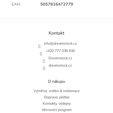
EAN
:
5057816472779
Z
á
p
Kontakt
a
t
info
@
dreamstock.cz
í
+420 777 036 830
Dreamstock.cz
dreamstock.cz
O nákupu
Výměna, vratka & reklamace
Doprava, platba
Kontakty, výdejny
Věrnostní program