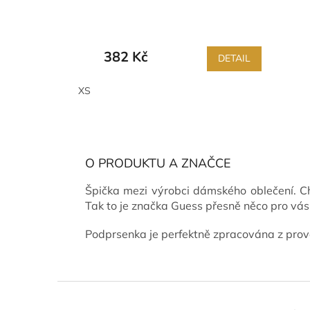
382 Kč
DETAIL
XS
O PRODUKTU A ZNAČCE
Špička mezi výrobci dámského oblečení. Ch
Tak to je značka Guess přesně něco pro vás
Podprsenka je perfektně zpracována z pro
Z
á