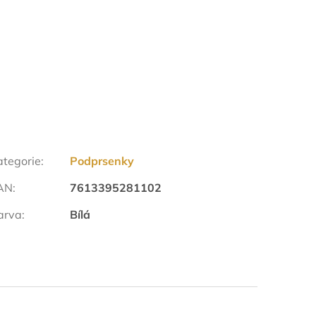
ategorie
:
Podprsenky
AN
:
7613395281102
arva
:
Bílá