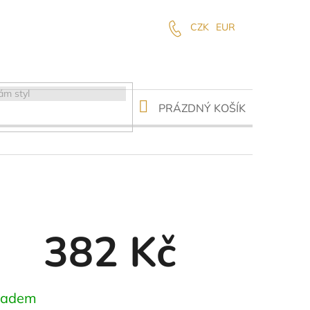
CZK
EUR
NÁKUPNÍ
PRÁZDNÝ KOŠÍK
KOŠÍK
382 Kč
ná
ladem
: