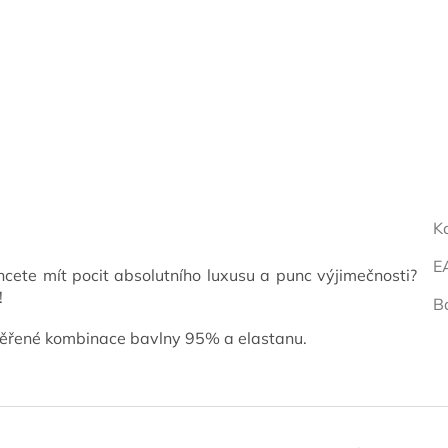
K
E
cete mít pocit absolutního luxusu a punc výjimečnosti?
!
B
věřené kombinace bavlny 95% a elastanu.