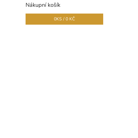
Nákupní košík
0
KS /
0 KČ