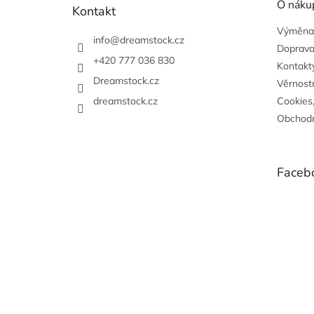
O náku
p
Kontakt
a
Výměna,
t
info
@
dreamstock.cz
Doprava
í
+420 777 036 830
Kontakty
Dreamstock.cz
Věrnost
dreamstock.cz
Cookies
Obchodn
Faceb