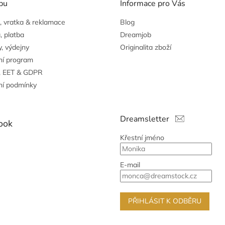
pu
Informace pro Vás
 vratka & reklamace
Blog
, platba
Dreamjob
, výdejny
Originalita zboží
ní program
, EET & GDPR
í podmínky
Dreamsletter
ook
Křestní jméno
E-mail
PŘIHLÁSIT K ODBĚRU