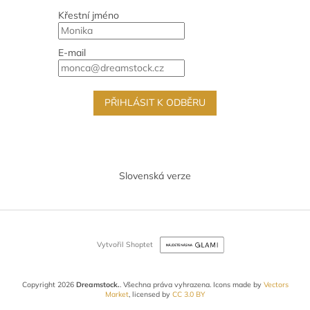
Křestní jméno
E-mail
PŘIHLÁSIT K ODBĚRU
Slovenská verze
Vytvořil Shoptet
Copyright 2026
Dreamstock.
. Všechna práva vyhrazena.
Icons made by
Vectors
Market
, licensed by
CC 3.0 BY