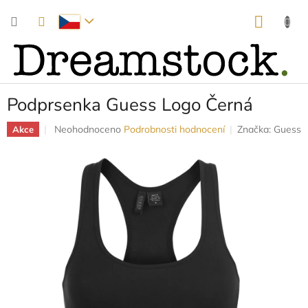
Přejít
NÁKUP
na
obsah
KOŠÍK
Podprsenka Guess Logo Černá
Průměrné
Neohodnoceno
Podrobnosti hodnocení
Značka:
Guess
Akce
hodnocení
produktu
je
0,0
z
5
hvězdiček.