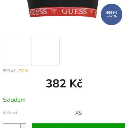
899 Kč
–57 %
899 Kč
–57 %
382 Kč
Měrná
Skladem
cena:
XS
Velikost