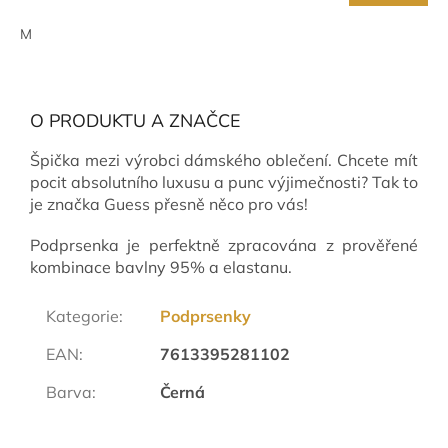
M
O PRODUKTU A ZNAČCE
Špička mezi výrobci dámského oblečení. Chcete mít
pocit absolutního luxusu a punc výjimečnosti? Tak to
je značka Guess přesně něco pro vás!
Podprsenka je perfektně zpracována z prověřené
kombinace bavlny 95% a elastanu.
Kategorie
:
Podprsenky
EAN
:
7613395281102
Barva
:
Černá