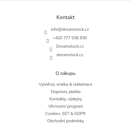
Z
á
p
Kontakt
a
t
info
@
dreamstock.cz
í
+420 777 036 830
Dreamstock.cz
dreamstock.cz
O nákupu
Výměna, vratka & reklamace
Doprava, platba
Kontakty, výdejny
Věrnostní program
Cookies, EET & GDPR
Obchodní podmínky