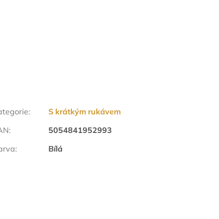
ategorie
:
S krátkým rukávem
AN
:
5054841952993
arva
:
Bílá