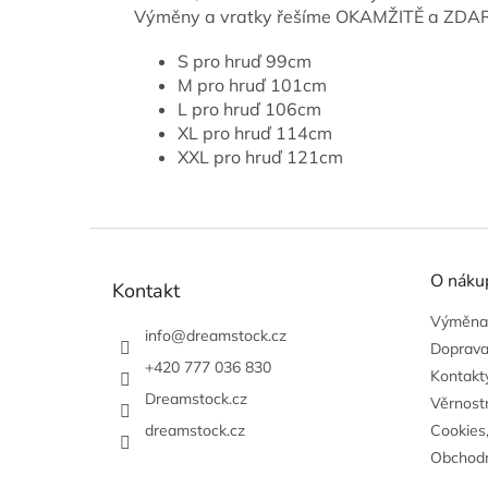
Výměny a vratky řešíme OKAMŽITĚ a ZDA
S pro hruď 99cm
M pro hruď 101cm
L pro hruď 106cm
XL pro hruď 114cm
XXL pro hruď 121cm
Z
á
O náku
p
Kontakt
a
Výměna,
t
info
@
dreamstock.cz
Doprava
í
+420 777 036 830
Kontakty
Dreamstock.cz
Věrnost
dreamstock.cz
Cookies
Obchodn