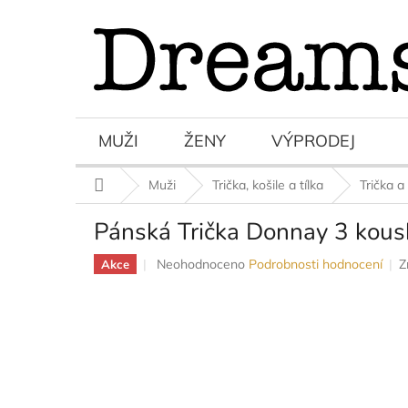
Přejít
na
obsah
MUŽI
ŽENY
VÝPRODEJ
Domů
Muži
Trička, košile a tílka
Trička a 
Pánská Trička Donnay 3 kous
Průměrné
Neohodnoceno
Podrobnosti hodnocení
Z
Akce
hodnocení
produktu
je
0,0
z
5
hvězdiček.