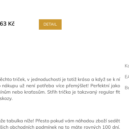
63 Kč
DETAIL
K
E
hto triček, v jednoduchosti je totiž krása a když se k ní
o nákupu už není potřeba více přemýšlet! Perfektní jako
B
žínům nebo kraťasům. Střih trička je takzvaný regular fit
skozy.
ůže tabulka níže! Přesto pokud vám náhodou zboží sedět
ašich obchodních podmínek na to máte rovných 100 dní.