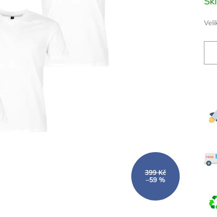
Sk
cena
Veli
399 Kč
–59 %