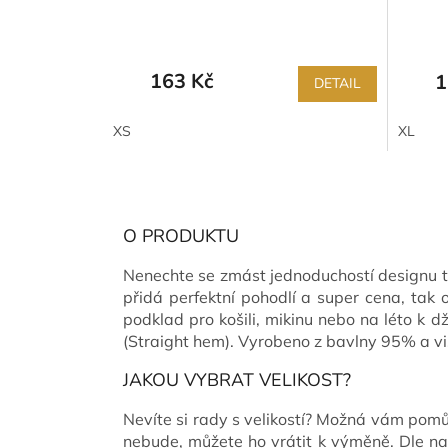
163 Kč
1
DETAIL
XS
XL
O PRODUKTU
Nenechte se zmást jednoduchostí designu těc
přidá perfektní pohodlí a super cena, tak 
podklad pro košili, mikinu nebo na léto k d
(Straight hem). Vyrobeno z bavlny 95% a vi
JAKOU VYBRAT VELIKOST?
Nevíte si rady s velikostí? Možná vám pom
nebude, můžete ho vrátit k výměně. Dle n