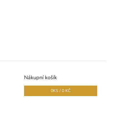
Nákupní košík
0
KS /
0 KČ