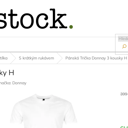

tílka
S krátkým rukávem
Pánská Trička Donnay 3 kousky H
ky H
načka:
Donnay
399
Měr