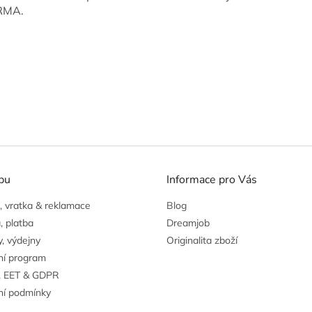
RMA.
pu
Informace pro Vás
 vratka & reklamace
Blog
, platba
Dreamjob
, výdejny
Originalita zboží
ní program
, EET & GDPR
í podmínky