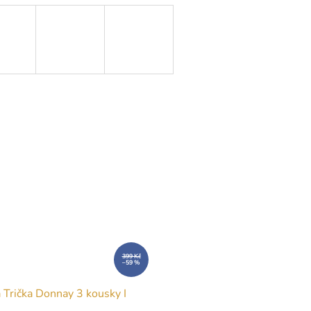
399 Kč
–59 %
 Trička Donnay 3 kousky I