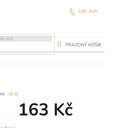
CZK
EUR
NÁKUPNÍ
PRÁZDNÝ KOŠÍK
KOŠÍK
 Kč
–59 %
163 Kč
ná