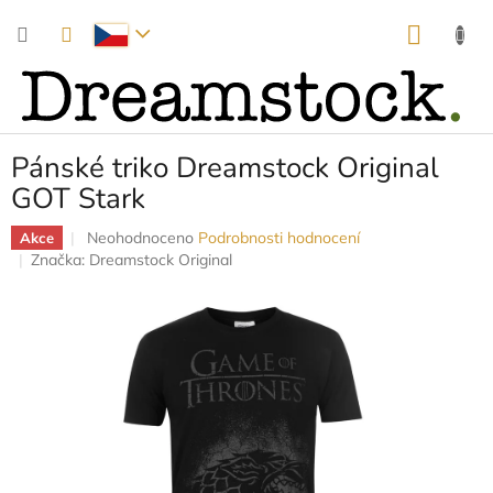
Přejít
NÁKUP
na
obsah
KOŠÍK
Pánské triko Dreamstock Original
GOT Stark
Průměrné
Neohodnoceno
Podrobnosti hodnocení
Akce
hodnocení
Značka:
Dreamstock Original
produktu
je
0,0
z
5
hvězdiček.