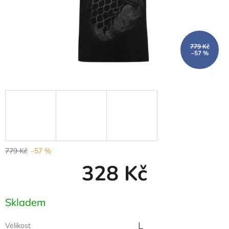
779 Kč
–57 %
779 Kč
–57 %
328 Kč
Měrná
Skladem
cena:
L
Velikost