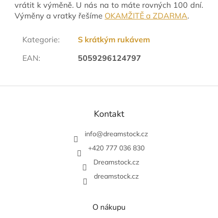
vrátit k výměně. U nás na to máte rovných 100 dní.
Výměny a vratky řešíme
OKAMŽITĚ a ZDARMA
.
Kategorie
:
S krátkým rukávem
EAN
:
5059296124797
Z
á
p
Kontakt
a
t
info
@
dreamstock.cz
í
+420 777 036 830
Dreamstock.cz
dreamstock.cz
O nákupu