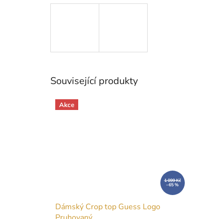
Související produkty
Akce
1 099 Kč
–65 %
Dámský Crop top Guess Logo
Pruhovaný