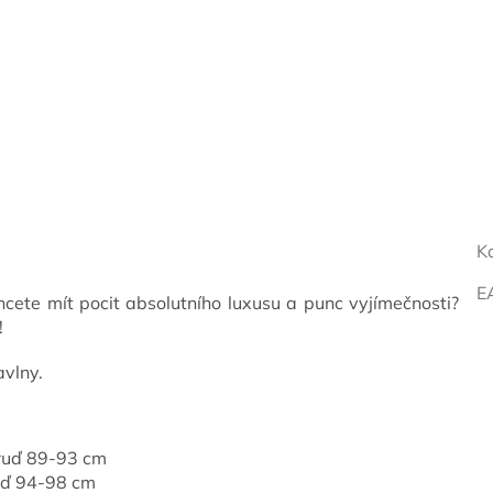
K
E
cete mít pocit absolutního luxusu a punc vyjímečnosti?
!
avlny.
hruď 89-93 cm
uď 94-98 cm