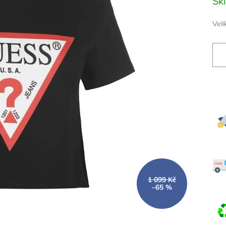
Sk
cena
Veli
1 099 Kč
–65 %