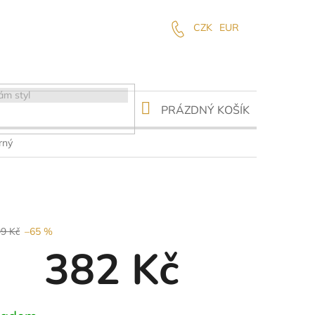
CZK
EUR
NÁKUPNÍ
PRÁZDNÝ KOŠÍK
KOŠÍK
rný
99 Kč
–65 %
382 Kč
ná