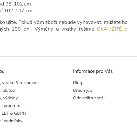
ruď 98-102 cm
ruď 102-107 cm
ko ulité. Pokud vám zboží nebude vyhovovat, můžete ho
vných 100 dní. Výměny a vratky řešíme
OKAMŽITĚ a
pu
Informace pro Vás
 vratka & reklamace
Blog
, platba
Dreamjob
, výdejny
Originalita zboží
ní program
, EET & GDPR
í podmínky