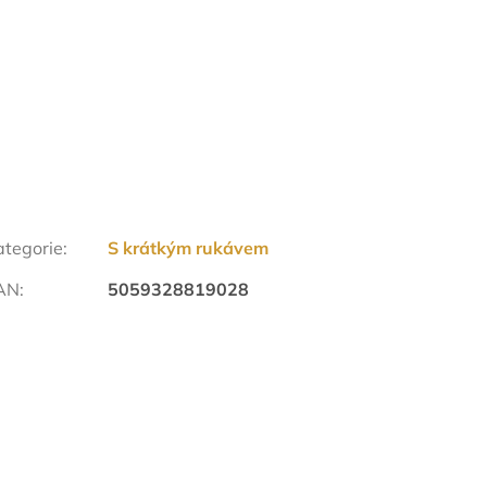
ategorie
:
S krátkým rukávem
AN
:
5059328819028