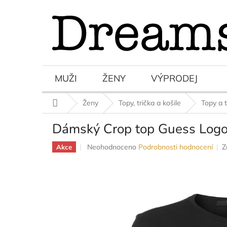
Přejít
na
obsah
MUŽI
ŽENY
VÝPRODEJ
Domů
Ženy
Topy, trička a košile
Topy a t
Dámský Crop top Guess Logo
Průměrné
Neohodnoceno
Podrobnosti hodnocení
Z
Akce
hodnocení
produktu
je
0,0
z
5
hvězdiček.