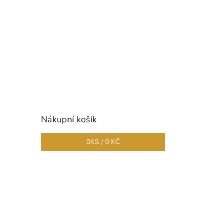
Nákupní košík
0
KS /
0 KČ