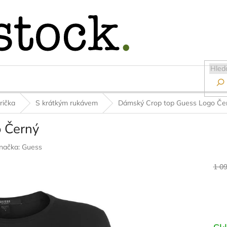

rička
S krátkým rukávem
Dámský Crop top Guess Logo Če
 Černý
načka:
Guess
1 0
Měr