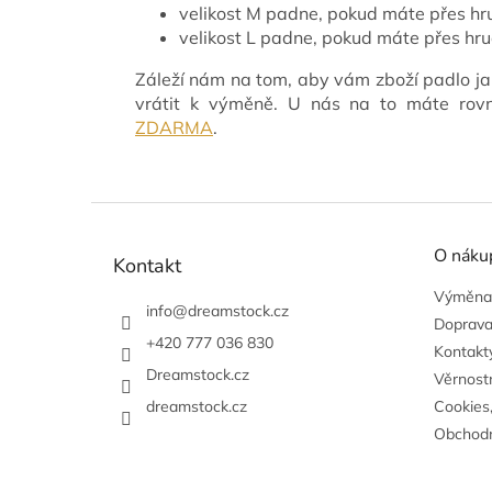
velikost M padne, pokud máte přes h
velikost L padne, pokud máte přes h
Záleží nám na tom, aby vám zboží padlo ja
vrátit k výměně. U nás na to máte ro
ZDARMA
.
Z
á
O náku
p
Kontakt
a
Výměna,
t
info
@
dreamstock.cz
Doprava
í
+420 777 036 830
Kontakty
Dreamstock.cz
Věrnost
dreamstock.cz
Cookies
Obchodn