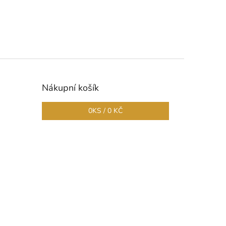
Nákupní košík
0
KS /
0 KČ