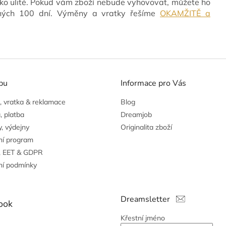
ko ulité. Pokud vám zboží nebude vyhovovat, můžete ho
vných 100 dní. Výměny a vratky řešíme
OKAMŽITĚ a
pu
Informace pro Vás
 vratka & reklamace
Blog
, platba
Dreamjob
, výdejny
Originalita zboží
ní program
, EET & GDPR
í podmínky
Dreamsletter
ook
Křestní jméno