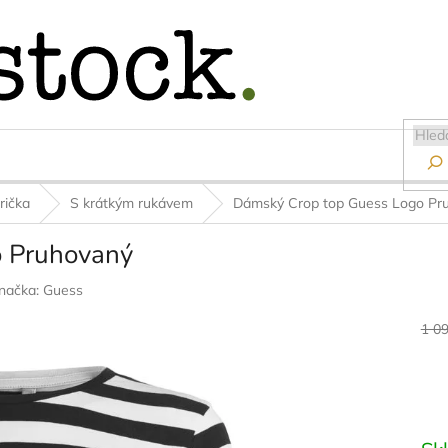

rička
S krátkým rukávem
Dámský Crop top Guess Logo Pr
o Pruhovaný
načka:
Guess
1 0
Měr