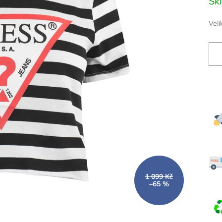
Sk
cena
Veli
1 099 Kč
–65 %