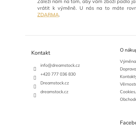
Záleží nám na tom, aby vám zboží padlo ja
vrátit k výměně. U nás na to máte ro
ZDARMA
.
Z
á
O náku
p
Kontakt
a
Výměna,
t
info
@
dreamstock.cz
Doprava
í
+420 777 036 830
Kontakty
Dreamstock.cz
Věrnost
dreamstock.cz
Cookies
Obchodn
Faceb