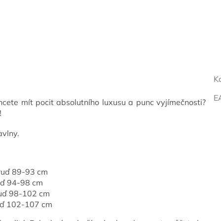
K
E
cete mít pocit absolutního luxusu a punc vyjímečnosti?
!
avlny.
hruď 89-93 cm
uď 94-98 cm
ruď 98-102 cm
ruď 102-107 cm