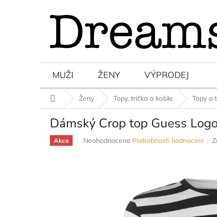
Přejít
na
obsah
MUŽI
ŽENY
VÝPRODEJ
Domů
Ženy
Topy, trička a košile
Topy a t
Dámský Crop top Guess Log
Průměrné
Neohodnoceno
Podrobnosti hodnocení
Z
Akce
hodnocení
produktu
je
0,0
z
5
hvězdiček.