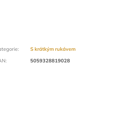
ategorie
:
S krátkým rukávem
AN
:
5059328819028