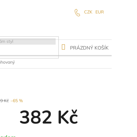
CZK
EUR
NÁKUPNÍ
PRÁZDNÝ KOŠÍK
KOŠÍK
uhovaný
99 Kč
–65 %
382 Kč
ná