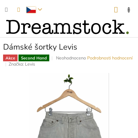
Přejít
NÁKUP
na
obsah
KOŠÍK
Dámské šortky Levis
Průměrné
Neohodnoceno
Podrobnosti hodnocení
Akce
Second Hand
hodnocení
Značka:
Levis
produktu
je
0,0
z
5
hvězdiček.