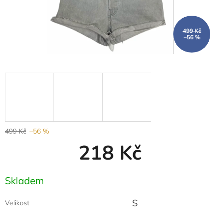
499 Kč
–56 %
499 Kč
–56 %
218 Kč
Měrná
Skladem
cena:
S
Velikost