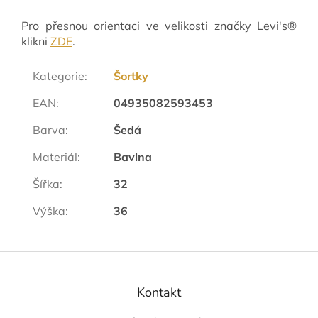
Pro přesnou orientaci ve velikosti značky Levi's®
klikni
ZDE
.
Kategorie
:
Šortky
EAN
:
04935082593453
Barva
:
Šedá
Materiál
:
Bavlna
Šířka
:
32
Výška
:
36
Z
á
p
Kontakt
a