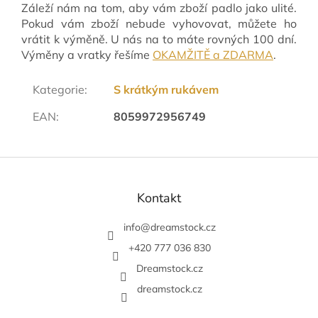
Záleží nám na tom, aby vám zboží padlo jako ulité.
Pokud vám zboží nebude vyhovovat, můžete ho
vrátit k výměně. U nás na to máte rovných 100 dní.
Výměny a vratky řešíme
OKAMŽITĚ a ZDARMA
.
Kategorie
:
S krátkým rukávem
EAN
:
8059972956749
Z
á
p
Kontakt
a
t
info
@
dreamstock.cz
í
+420 777 036 830
Dreamstock.cz
dreamstock.cz