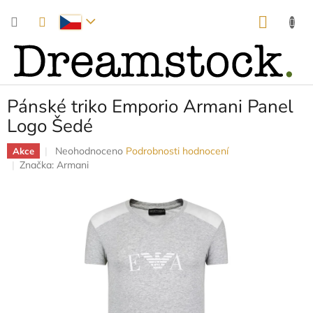
Přejít
NÁKUP
na
obsah
KOŠÍK
Pánské triko Emporio Armani Panel
Logo Šedé
Průměrné
Neohodnoceno
Podrobnosti hodnocení
Akce
hodnocení
Značka:
Armani
produktu
je
0,0
z
5
hvězdiček.