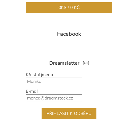
0
KS /
0 KČ
Facebook
Dreamsletter
Křestní jméno
E-mail
PŘIHLÁSIT K ODBĚRU