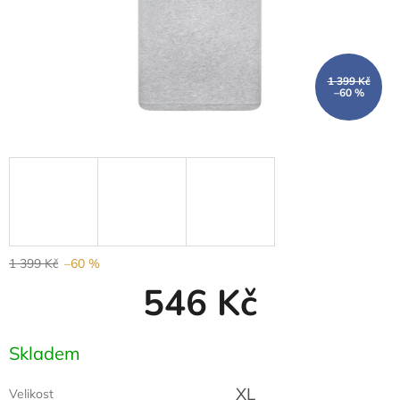
1 399 Kč
–60 %
1 399 Kč
–60 %
546 Kč
Měrná
Skladem
cena:
XL
Velikost